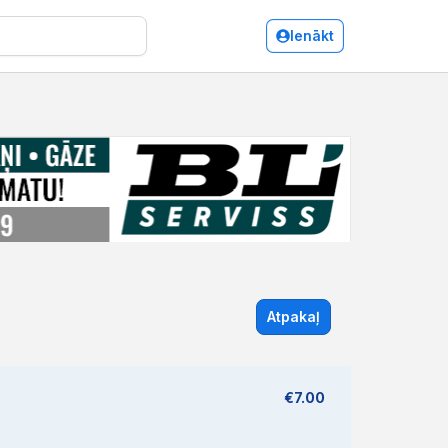
Ienākt
Atpakaļ
€7.00