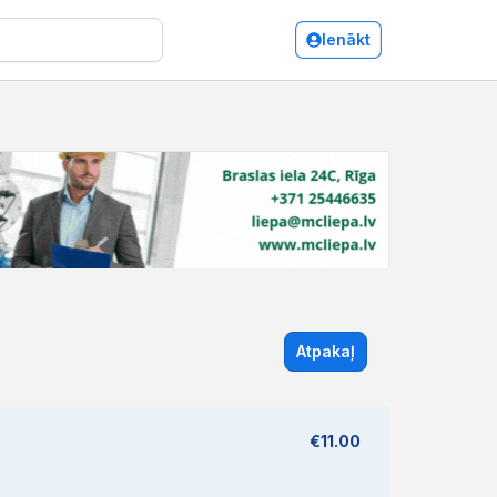
Ienākt
Atpakaļ
€11.00