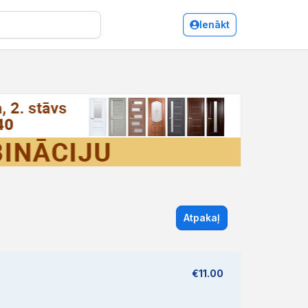
Ienākt
Atpakaļ
€11.00