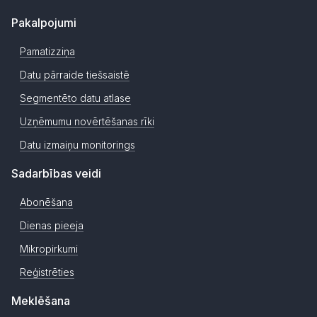
Pakalpojumi
Pamatizziņa
Datu pārraide tiešsaistē
Segmentēto datu atlase
Uzņēmumu novērtēšanas rīki
Datu izmaiņu monitorings
Sadarbības veidi
Abonēšana
Dienas pieeja
Mikropirkumi
Reģistrēties
Meklēšana