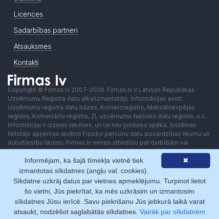
Licences
Sadarbības partneri
Atsauksmes
Kontakti
Copyright © Firmas.lv 2007-2026. Firmas.lv ir Latvijas Republikas
Uzņēmumu Reģistra datu atkalizmantotājs. Informācijas avoti:
Uzņēmumu reģistra datu bāzes, Komercreģistrs, Maksātnespējas
reģistrs, Komercķīlu reģistrs, ZL uzņēmumu faktisko datu reģistrs, u.c..
Informācijai ir izziņas raksturs, un tai nav juridiska spēka. Sistēmas
lietotājs apņemas ievērot Fizisko personu datu aizsardzības likumu un
Autortiesību likumu. Firmas.lv nenes atbildību par darbībām vai
lēmumiem, kas balstīti uz saņemto pakalpojumu. Lietotājam aizliegts
Informējam, ka šajā tīmekļa vietnē tiek
✖
izmantot jebkādas automatizētas sistēmas vai iekārtas (robotus)
piekļuvei sistēmai bez rakstiskas saskaņošanas ar Firmas.lv. Galvenā
izmantotas sīkdatnes (angļu val. cookies).
redaktore: Ingūna Pempere.
Sīkdatne uzkrāj datus par vietnes apmeklējumu. Turpinot lietot
Lietošanas noteikumi
Privātuma politika
Norēķini ar
šo vietni, Jūs piekrītat, ka mēs uzkrāsim un izmantosim
sīkdatnes Jūsu ierīcē. Savu piekrišanu Jūs jebkurā laikā varat
atsaukt, nodzēšot saglabātās sīkdatnes.
Vairāk par sīkdatnēm