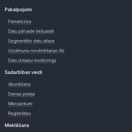
Pakalpojumi
Pamatizziņa
Datu pārraide tiešsaistē
Segmentēto datu atlase
Uzņēmumu novērtēšanas rīki
Datu izmaiņu monitorings
Sadarbības veidi
Abonēšana
Dienas pieeja
Mikropirkumi
Reģistrēties
Meklēšana