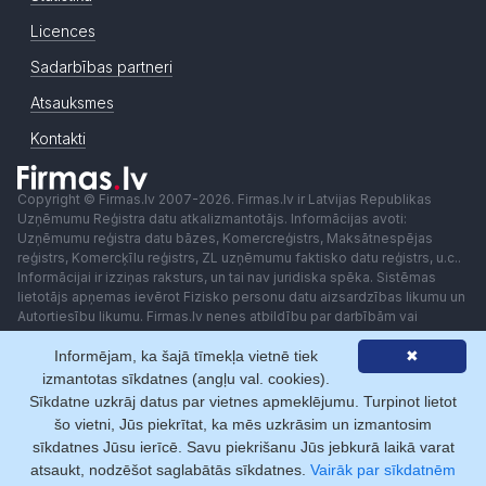
Licences
Sadarbības partneri
Atsauksmes
Kontakti
Copyright © Firmas.lv 2007-2026. Firmas.lv ir Latvijas Republikas
Uzņēmumu Reģistra datu atkalizmantotājs. Informācijas avoti:
Uzņēmumu reģistra datu bāzes, Komercreģistrs, Maksātnespējas
reģistrs, Komercķīlu reģistrs, ZL uzņēmumu faktisko datu reģistrs, u.c..
Informācijai ir izziņas raksturs, un tai nav juridiska spēka. Sistēmas
lietotājs apņemas ievērot Fizisko personu datu aizsardzības likumu un
Autortiesību likumu. Firmas.lv nenes atbildību par darbībām vai
lēmumiem, kas balstīti uz saņemto pakalpojumu. Lietotājam aizliegts
Informējam, ka šajā tīmekļa vietnē tiek
✖
izmantot jebkādas automatizētas sistēmas vai iekārtas (robotus)
piekļuvei sistēmai bez rakstiskas saskaņošanas ar Firmas.lv. Galvenā
izmantotas sīkdatnes (angļu val. cookies).
redaktore: Ingūna Pempere.
Sīkdatne uzkrāj datus par vietnes apmeklējumu. Turpinot lietot
Lietošanas noteikumi
Privātuma politika
Norēķini ar
šo vietni, Jūs piekrītat, ka mēs uzkrāsim un izmantosim
sīkdatnes Jūsu ierīcē. Savu piekrišanu Jūs jebkurā laikā varat
atsaukt, nodzēšot saglabātās sīkdatnes.
Vairāk par sīkdatnēm