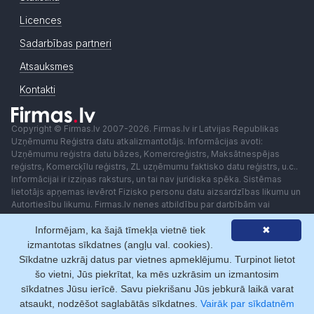
Licences
Sadarbības partneri
Atsauksmes
Kontakti
Copyright © Firmas.lv 2007-2026. Firmas.lv ir Latvijas Republikas
Uzņēmumu Reģistra datu atkalizmantotājs. Informācijas avoti:
Uzņēmumu reģistra datu bāzes, Komercreģistrs, Maksātnespējas
reģistrs, Komercķīlu reģistrs, ZL uzņēmumu faktisko datu reģistrs, u.c..
Informācijai ir izziņas raksturs, un tai nav juridiska spēka. Sistēmas
lietotājs apņemas ievērot Fizisko personu datu aizsardzības likumu un
Autortiesību likumu. Firmas.lv nenes atbildību par darbībām vai
lēmumiem, kas balstīti uz saņemto pakalpojumu. Lietotājam aizliegts
Informējam, ka šajā tīmekļa vietnē tiek
✖
izmantot jebkādas automatizētas sistēmas vai iekārtas (robotus)
piekļuvei sistēmai bez rakstiskas saskaņošanas ar Firmas.lv. Galvenā
izmantotas sīkdatnes (angļu val. cookies).
redaktore: Ingūna Pempere.
Sīkdatne uzkrāj datus par vietnes apmeklējumu. Turpinot lietot
Lietošanas noteikumi
Privātuma politika
Norēķini ar
šo vietni, Jūs piekrītat, ka mēs uzkrāsim un izmantosim
sīkdatnes Jūsu ierīcē. Savu piekrišanu Jūs jebkurā laikā varat
atsaukt, nodzēšot saglabātās sīkdatnes.
Vairāk par sīkdatnēm