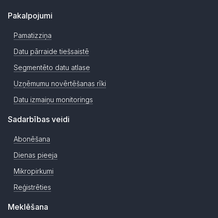
Pakalpojumi
Pamatizziņa
Datu pārraide tiešsaistē
Segmentēto datu atlase
Uzņēmumu novērtēšanas rīki
Datu izmaiņu monitorings
Sadarbības veidi
Abonēšana
Dienas pieeja
Mikropirkumi
Reģistrēties
Meklēšana