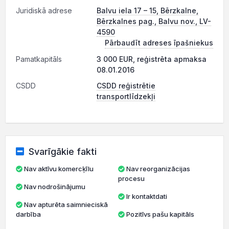
Juridiskā adrese
Balvu iela 17 – 15, Bērzkalne,
Bērzkalnes pag., Balvu nov., LV-
4590
Pārbaudīt adreses īpašniekus
Pamatkapitāls
3 000 EUR, reģistrēta apmaksa
08.01.2016
CSDD
CSDD reģistrētie
transportlīdzekļi
Svarīgākie fakti
Nav aktīvu komercķīlu
Nav reorganizācijas
procesu
Nav nodrošinājumu
Ir kontaktdati
Nav apturēta saimnieciskā
darbība
Pozitīvs pašu kapitāls