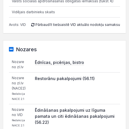
Valsts sociālās apdrošināšanas obligātās iemaksas (tūkst. €)
79.
Vidējais darbinieku skaits
Avots: VID
Pārbaudīt tiešsaistē VID aktuālo nodokļu samaksu
Nozares
Nozare
Ēdnīcas, picērijas, bistro
no zl.lv
Nozare
Restorānu pakalpojumi (56.11)
no zl.lv
(NACE2)
Redakcija
NACE 2.1
Nozare
Ēdināšanas pakalpojumi uz līguma
no VID
pamata un citi ēdināšanas pakalpojumi
Redakcija
(56.22)
NACE 2.1