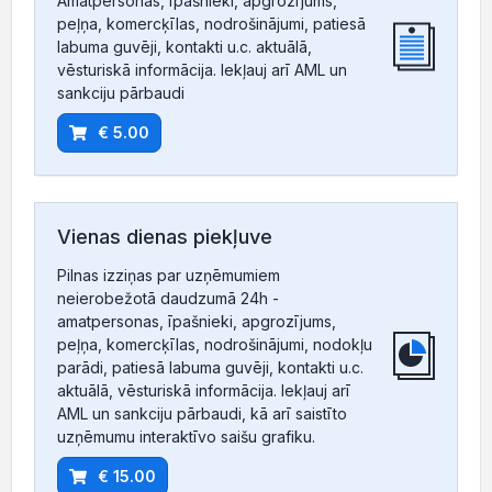
Amatpersonas, īpašnieki, apgrozījums,
peļņa, komercķīlas, nodrošinājumi, patiesā
labuma guvēji, kontakti u.c. aktuālā,
vēsturiskā informācija. Iekļauj arī AML un
sankciju pārbaudi
€ 5.00
Vienas dienas piekļuve
Pilnas izziņas par uzņēmumiem
neierobežotā daudzumā 24h -
amatpersonas, īpašnieki, apgrozījums,
peļņa, komercķīlas, nodrošinājumi, nodokļu
parādi, patiesā labuma guvēji, kontakti u.c.
aktuālā, vēsturiskā informācija. Iekļauj arī
AML un sankciju pārbaudi, kā arī saistīto
uzņēmumu interaktīvo saišu grafiku.
€ 15.00