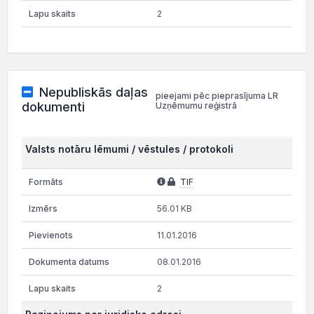
2
Nepubliskās daļas
pieejami pēc pieprasījuma LR
dokumenti
Uzņēmumu reģistrā
Valsts notāru lēmumi / vēstules / protokoli
TIF
56.01 KB
11.01.2016
08.01.2016
2