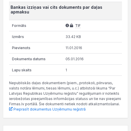
Bankas izziņas vai cits dokuments par daļas
apmaksu
TIF
33.42 KB
11.01.2016
05.01.2016
1
Nepubliskās daļas dokumentiem (piem., protokoli, pilnvaras,
valsts notāra lēmumi, tiesas lēmumi, u.c.) atbilstoši likuma “Par
Latvijas Republikas Uzņēmumu reģistru” regulējumam ir noteikts
ierobežotas pieejamības informācijas statuss un tie nav pieejami
Firmas.lv portālā. Šie dokumenti netiek nodoti atkalizmantošanai.
Pieprasīt dokumentus Uzņēmumu reģistrā