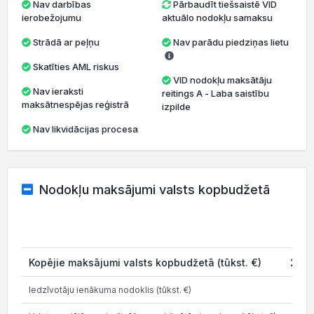
Nav darbības
Pārbaudīt tiešsaistē VID
ierobežojumu
aktuālo nodokļu samaksu
Strādā ar peļņu
Nav parādu piedziņas lietu
Skatīties AML riskus
VID nodokļu maksātāju
Nav ieraksti
reitings A - Laba saistību
maksātnespējas reģistrā
izpilde
Nav likvidācijas procesa
Nodokļu maksājumi valsts kopbudžetā
20
Kopējie maksājumi valsts kopbudžetā (tūkst. €)
213.
Iedzīvotāju ienākuma nodoklis (tūkst. €)
18.