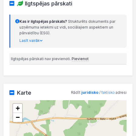
Ilgtspējas pārskati
Kas ir ilgtspējas pārskats?
Strukturēts dokuments par
uzņēmuma ietekmi uz vidi, sociālajiem aspektiem un
pārvaldību (ESG).
Lasīt vairāk
Ilgtspējas pārskati nav pievienoti.
Pievienot
Karte
Rādīt
juridisko
/
faktisko
adresi
+
−