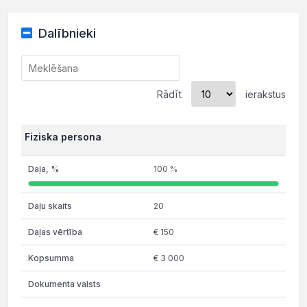
Dalībnieki
Rādīt
ierakstus
Fiziska persona
100 %
20
€ 150
€ 3 000