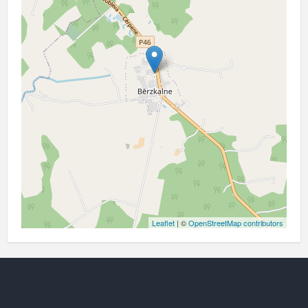
Leaflet
| ©
OpenStreetMap contributors