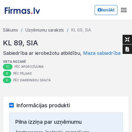
Ienākt
Sākums
Uzņēmumu saraksts
KL 89, SIA
KL 89, SIA
Sabiedrība ar ierobežotu atbildību,
Maza sabiedrība
VIETA NOZARĒ
10
PĒC APGROZĪJUMA
8
PĒC PEĻŅAS
8
PĒC DARBINIEKU SKAITA
Informācijas produkti
Pilna izziņa par uzņēmumu