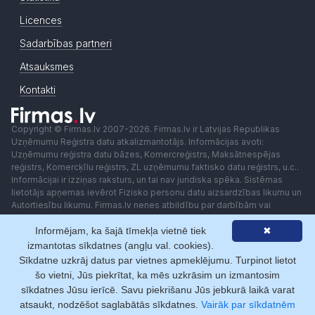
Licences
Sadarbības partneri
Atsauksmes
Kontakti
Copyright © Firmas.lv 2007-2026. Firmas.lv ir Latvijas Republikas
Uzņēmumu Reģistra datu atkalizmantotājs. Informācijas avoti:
Uzņēmumu reģistra datu bāzes, Komercreģistrs, Maksātnespējas
reģistrs, Komercķīlu reģistrs, ZL uzņēmumu faktisko datu reģistrs, u.c..
Informācijai ir izziņas raksturs, un tai nav juridiska spēka. Sistēmas
lietotājs apņemas ievērot Fizisko personu datu aizsardzības likumu un
Autortiesību likumu. Firmas.lv nenes atbildību par darbībām vai
lēmumiem, kas balstīti uz saņemto pakalpojumu. Lietotājam aizliegts
Informējam, ka šajā tīmekļa vietnē tiek
✖
izmantot jebkādas automatizētas sistēmas vai iekārtas (robotus)
piekļuvei sistēmai bez rakstiskas saskaņošanas ar Firmas.lv. Galvenā
izmantotas sīkdatnes (angļu val. cookies).
redaktore: Ingūna Pempere.
Sīkdatne uzkrāj datus par vietnes apmeklējumu. Turpinot lietot
Lietošanas noteikumi
Privātuma politika
Norēķini ar
šo vietni, Jūs piekrītat, ka mēs uzkrāsim un izmantosim
sīkdatnes Jūsu ierīcē. Savu piekrišanu Jūs jebkurā laikā varat
atsaukt, nodzēšot saglabātās sīkdatnes.
Vairāk par sīkdatnēm