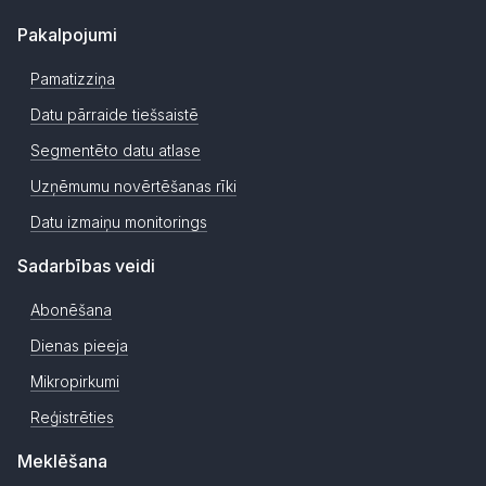
Pakalpojumi
Pamatizziņa
Datu pārraide tiešsaistē
Segmentēto datu atlase
Uzņēmumu novērtēšanas rīki
Datu izmaiņu monitorings
Sadarbības veidi
Abonēšana
Dienas pieeja
Mikropirkumi
Reģistrēties
Meklēšana