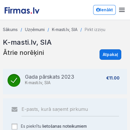
Ienākt
Sākums
Uzņēmumi
K-masti.lv, SIA
Pirkt izziņu
K-masti.lv, SIA
Ātrie norēķini
Atpakaļ
Gada pārskats 2023
€11.00
K-masti.lv, SIA
Es piekrītu
lietošanas noteikumiem