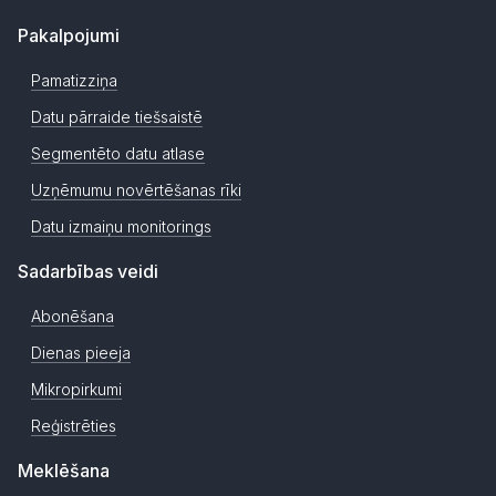
Pakalpojumi
Pamatizziņa
Datu pārraide tiešsaistē
Segmentēto datu atlase
Uzņēmumu novērtēšanas rīki
Datu izmaiņu monitorings
Sadarbības veidi
Abonēšana
Dienas pieeja
Mikropirkumi
Reģistrēties
Meklēšana