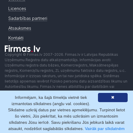
Licences
Sadarbības partneri
Atsauksmes
Kontakti
Copyright © Firmas.lv 2007-2026. Firmas.lv ir Latvijas Republikas
Uzņēmumu Reģistra datu atkalizmantotājs. Informācijas avoti:
Uzņēmumu reģistra datu bāzes, Komercreģistrs, Maksātnespējas
reģistrs, Komercķīlu reģistrs, ZL uzņēmumu faktisko datu reģistrs, u.c..
Informācijai ir izziņas raksturs, un tai nav juridiska spēka. Sistēmas
lietotājs apņemas ievērot Fizisko personu datu aizsardzības likumu un
Autortiesību likumu. Firmas.lv nenes atbildību par darbībām vai
lēmumiem, kas balstīti uz saņemto pakalpojumu. Lietotājam aizliegts
Informējam, ka šajā tīmekļa vietnē tiek
✖
izmantot jebkādas automatizētas sistēmas vai iekārtas (robotus)
piekļuvei sistēmai bez rakstiskas saskaņošanas ar Firmas.lv. Galvenā
izmantotas sīkdatnes (angļu val. cookies).
redaktore: Ingūna Pempere.
Sīkdatne uzkrāj datus par vietnes apmeklējumu. Turpinot lietot
Lietošanas noteikumi
Privātuma politika
Norēķini ar
šo vietni, Jūs piekrītat, ka mēs uzkrāsim un izmantosim
sīkdatnes Jūsu ierīcē. Savu piekrišanu Jūs jebkurā laikā varat
atsaukt, nodzēšot saglabātās sīkdatnes.
Vairāk par sīkdatnēm