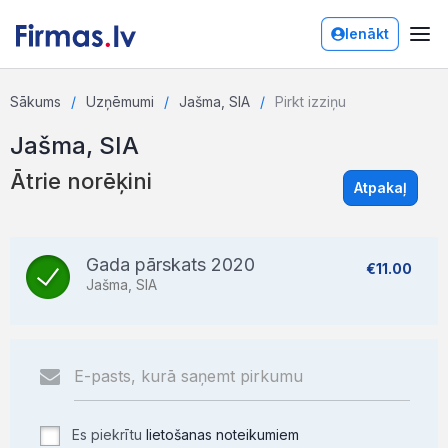
Ienākt
Sākums
Uzņēmumi
Jašma, SIA
Pirkt izziņu
Jašma, SIA
Ātrie norēķini
Atpakaļ
Gada pārskats 2020
€11.00
Jašma, SIA
Es piekrītu
lietošanas noteikumiem