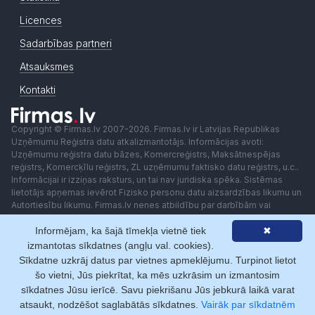
Licences
Sadarbības partneri
Atsauksmes
Kontakti
Copyright © Firmas.lv 2007-2026. Firmas.lv ir Latvijas Republikas
Uzņēmumu Reģistra datu atkalizmantotājs. Informācijas avoti:
Uzņēmumu reģistra datu bāzes, Komercreģistrs, Maksātnespējas
reģistrs, Komercķīlu reģistrs, ZL uzņēmumu faktisko datu reģistrs, u.c..
Informācijai ir izziņas raksturs, un tai nav juridiska spēka. Sistēmas
lietotājs apņemas ievērot Fizisko personu datu aizsardzības likumu un
Autortiesību likumu. Firmas.lv nenes atbildību par darbībām vai
lēmumiem, kas balstīti uz saņemto pakalpojumu. Lietotājam aizliegts
Informējam, ka šajā tīmekļa vietnē tiek
✖
izmantot jebkādas automatizētas sistēmas vai iekārtas (robotus)
piekļuvei sistēmai bez rakstiskas saskaņošanas ar Firmas.lv. Galvenā
izmantotas sīkdatnes (angļu val. cookies).
redaktore: Ingūna Pempere.
Sīkdatne uzkrāj datus par vietnes apmeklējumu. Turpinot lietot
Lietošanas noteikumi
Privātuma politika
Norēķini ar
šo vietni, Jūs piekrītat, ka mēs uzkrāsim un izmantosim
sīkdatnes Jūsu ierīcē. Savu piekrišanu Jūs jebkurā laikā varat
atsaukt, nodzēšot saglabātās sīkdatnes.
Vairāk par sīkdatnēm