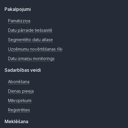
Pakalpojumi
Pamatizziņa
Datu pārraide tiešsaistē
Segmentēto datu atlase
Uzņēmumu novērtēšanas rīki
Datu izmaiņu monitorings
Sadarbības veidi
Abonēšana
Dienas pieeja
Mikropirkumi
Reģistrēties
Meklēšana