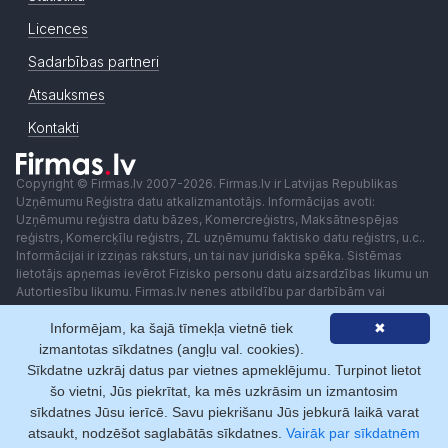
Licences
Sadarbības partneri
Atsauksmes
Kontakti
Copyright © Firmas.lv 2007-2026. Firmas.lv ir Latvijas Republikas
Uzņēmumu Reģistra datu atkalizmantotājs. Informācijas avoti:
Uzņēmumu reģistra datu bāzes, Komercreģistrs, Maksātnespējas
reģistrs, Komercķīlu reģistrs, ZL uzņēmumu faktisko datu reģistrs, u.c..
Informācijai ir izziņas raksturs, un tai nav juridiska spēka. Sistēmas
lietotājs apņemas ievērot Fizisko personu datu aizsardzības likumu un
Autortiesību likumu. Firmas.lv nenes atbildību par darbībām vai
lēmumiem, kas balstīti uz saņemto pakalpojumu. Lietotājam aizliegts
Informējam, ka šajā tīmekļa vietnē tiek
✖
izmantot jebkādas automatizētas sistēmas vai iekārtas (robotus)
piekļuvei sistēmai bez rakstiskas saskaņošanas ar Firmas.lv. Galvenā
izmantotas sīkdatnes (angļu val. cookies).
redaktore: Ingūna Pempere.
Sīkdatne uzkrāj datus par vietnes apmeklējumu. Turpinot lietot
Lietošanas noteikumi
Privātuma politika
Norēķini ar
šo vietni, Jūs piekrītat, ka mēs uzkrāsim un izmantosim
sīkdatnes Jūsu ierīcē. Savu piekrišanu Jūs jebkurā laikā varat
atsaukt, nodzēšot saglabātās sīkdatnes.
Vairāk par sīkdatnēm