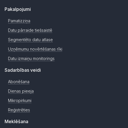
Pakalpojumi
Pamatizziņa
Datu pārraide tiešsaistē
Segmentēto datu atlase
Uzņēmumu novērtēšanas rīki
Datu izmaiņu monitorings
Sadarbības veidi
Abonēšana
Dienas pieeja
Mikropirkumi
Reģistrēties
Meklēšana