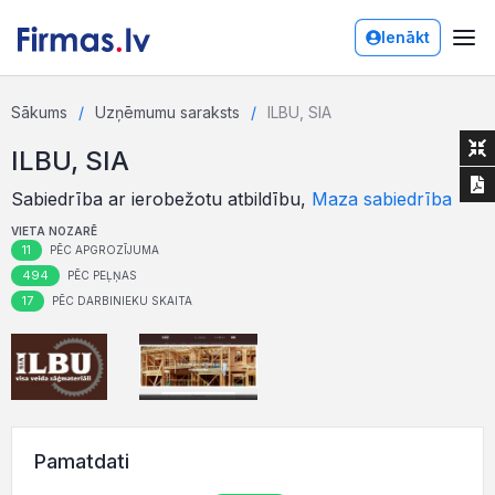
Ienākt
Sākums
Uzņēmumu saraksts
ILBU, SIA
ILBU, SIA
Sabiedrība ar ierobežotu atbildību,
Maza sabiedrība
VIETA NOZARĒ
11
PĒC APGROZĪJUMA
494
PĒC PEĻŅAS
17
PĒC DARBINIEKU SKAITA
Pamatdati