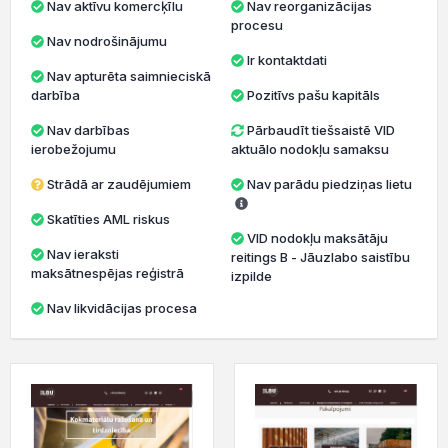
Nav aktīvu komercķīlu
Nav reorganizācijas
procesu
Nav nodrošinājumu
Ir kontaktdati
Nav apturēta saimnieciskā
darbība
Pozitīvs pašu kapitāls
Nav darbības
Pārbaudīt tiešsaistē VID
ierobežojumu
aktuālo nodokļu samaksu
Strādā ar zaudējumiem
Nav parādu piedziņas lietu
Skatīties AML riskus
VID nodokļu maksātāju
Nav ieraksti
reitings B - Jāuzlabo saistību
maksātnespējas reģistrā
izpilde
Nav likvidācijas procesa