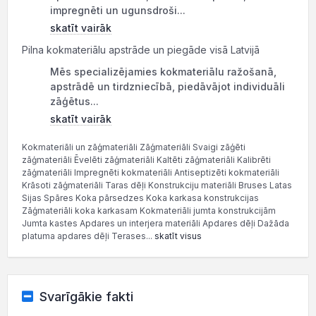
impregnēti un ugunsdroši...
skatīt vairāk
Pilna kokmateriālu apstrāde un piegāde visā Latvijā
Mēs specializējamies kokmateriālu ražošanā,
apstrādē un tirdzniecībā, piedāvājot individuāli
zāģētus...
skatīt vairāk
Kokmateriāli un zāģmateriāli Zāģmateriāli Svaigi zāģēti
zāģmateriāli Ēvelēti zāģmateriāli Kaltēti zāģmateriāli Kalibrēti
zāģmateriāli Impregnēti kokmateriāli Antiseptizēti kokmateriāli
Krāsoti zāģmateriāli Taras dēļi Konstrukciju materiāli Bruses Latas
Sijas Spāres Koka pārsedzes Koka karkasa konstrukcijas
Zāģmateriāli koka karkasam Kokmateriāli jumta konstrukcijām
Jumta kastes Apdares un interjera materiāli Apdares dēļi Dažāda
platuma apdares dēļi Terases...
skatīt visus
Svarīgākie fakti