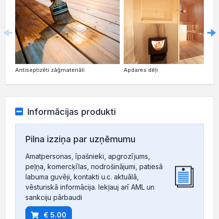
Antiseptizēti zāģmateriāli
Apdares dēļi
Informācijas produkti
Pilna izziņa par uzņēmumu
Amatpersonas, īpašnieki, apgrozījums,
peļņa, komercķīlas, nodrošinājumi, patiesā
labuma guvēji, kontakti u.c. aktuālā,
vēsturiskā informācija. Iekļauj arī AML un
sankciju pārbaudi
€ 5.00