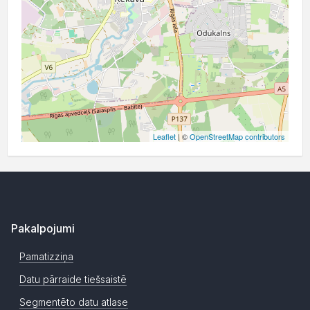
Leaflet
| ©
OpenStreetMap contributors
Pakalpojumi
Pamatizziņa
Datu pārraide tiešsaistē
Segmentēto datu atlase