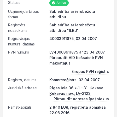
Statuss
Aktīvs
Uzņēmējdarbības
Sabiedrība ar ierobežotu
forma
atbildību
Reģistrēts
Sabiedrība ar ierobežotu
nosaukums
atbildību "ILBU"
Reģistrācijas
40003911875, 02.04.2007
numurs, datums
PVN numurs
LV40003911875 ar 23.04.2007
Pārbaudīt VID tiešsaistē PVN
maksātājus
Eiropas PVN reģistrs
Reģistrs, datums
Komercreģistrs, 02.04.2007
Juridiskā adrese
Rīgas iela 36 k-1 – 31, Ķekava,
Ķekavas nov., LV-2123
Pārbaudīt adreses īpašniekus
Pamatkapitāls
2 840 EUR, reģistrēta apmaksa
22.08.2016