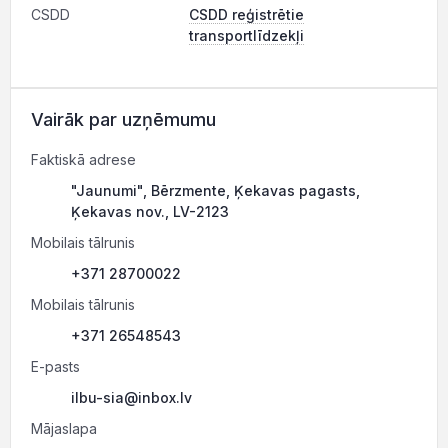
CSDD
CSDD reģistrētie
transportlīdzekļi
Vairāk par uzņēmumu
Faktiskā adrese
"Jaunumi", Bērzmente, Ķekavas pagasts,
Ķekavas nov., LV-2123
Mobilais tālrunis
+371 28700022
Mobilais tālrunis
+371 26548543
E-pasts
ilbu-sia@inbox.lv
Mājaslapa