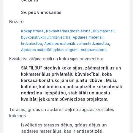
Sv. pēc vienošanās
Nozare
,
,
Kokapstrāde
Kokmateriālu tirdzniecība
Būvmateriālu,
,
būvkonstrukciju tirdzniecība
Apdares materiāli:
,
,
tirdzniecība
Apdares materiāli: vairumtirdzniecība
,
Apdares materiāli: grīdas segumi
Autotransports
Kvalitatīvi zāģmateriāli un koka sijas būvniecībai
SIA “ILBU” piedāvā koka sijas, zāģmateriālus un
kokmateriālus privātmāju būvniecībai, koka
karkasa konstrukcijām un jumtu izbūvei. Mūsu
kaltētie, kalibrētie un antiseptizētie kokmateriāli
nodrošina ilgtspējību, stabilitāti un augstu
kvalitāti jebkuram būvniecības projektam.
Terases, grīdas un apdares dēļi no augstas kvalitātes
koksnes
Izvēlieties terases dēļus, grīdas dēļus un
apdares materiālus, kas ir antiseptizēti,