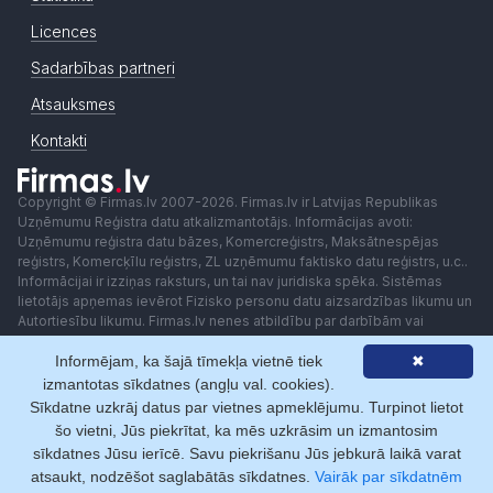
Licences
Sadarbības partneri
Atsauksmes
Kontakti
Copyright © Firmas.lv 2007-2026. Firmas.lv ir Latvijas Republikas
Uzņēmumu Reģistra datu atkalizmantotājs. Informācijas avoti:
Uzņēmumu reģistra datu bāzes, Komercreģistrs, Maksātnespējas
reģistrs, Komercķīlu reģistrs, ZL uzņēmumu faktisko datu reģistrs, u.c..
Informācijai ir izziņas raksturs, un tai nav juridiska spēka. Sistēmas
lietotājs apņemas ievērot Fizisko personu datu aizsardzības likumu un
Autortiesību likumu. Firmas.lv nenes atbildību par darbībām vai
lēmumiem, kas balstīti uz saņemto pakalpojumu. Lietotājam aizliegts
Informējam, ka šajā tīmekļa vietnē tiek
✖
izmantot jebkādas automatizētas sistēmas vai iekārtas (robotus)
piekļuvei sistēmai bez rakstiskas saskaņošanas ar Firmas.lv. Galvenā
izmantotas sīkdatnes (angļu val. cookies).
redaktore: Ingūna Pempere.
Sīkdatne uzkrāj datus par vietnes apmeklējumu. Turpinot lietot
Lietošanas noteikumi
Privātuma politika
Norēķini ar
šo vietni, Jūs piekrītat, ka mēs uzkrāsim un izmantosim
sīkdatnes Jūsu ierīcē. Savu piekrišanu Jūs jebkurā laikā varat
atsaukt, nodzēšot saglabātās sīkdatnes.
Vairāk par sīkdatnēm