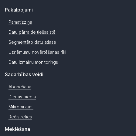
Pakalpojumi
Pamatizziņa
Datu pārraide tiešsaistē
Segmentēto datu atlase
Uzņēmumu novērtēšanas rīki
Datu izmaiņu monitorings
Sadarbības veidi
Abonēšana
Dienas pieeja
Mikropirkumi
Reģistrēties
Meklēšana