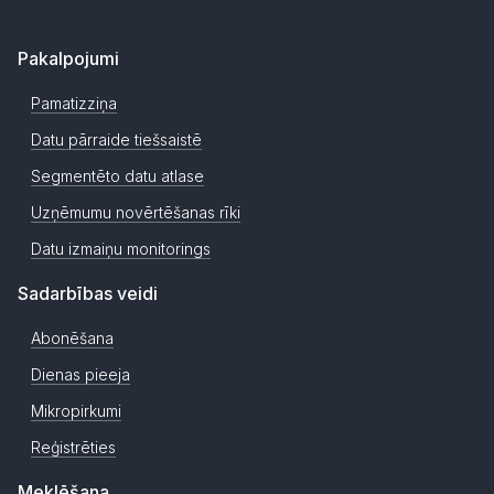
Pakalpojumi
Pamatizziņa
Datu pārraide tiešsaistē
Segmentēto datu atlase
Uzņēmumu novērtēšanas rīki
Datu izmaiņu monitorings
Sadarbības veidi
Abonēšana
Dienas pieeja
Mikropirkumi
Reģistrēties
Meklēšana