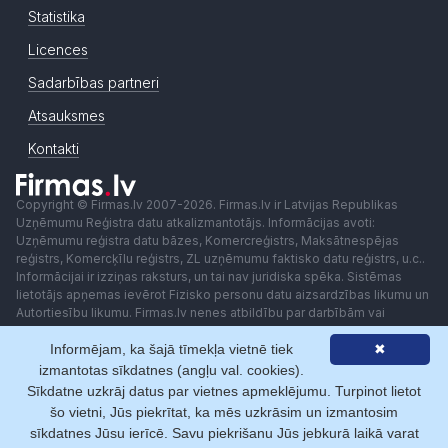
Statistika
Licences
Sadarbības partneri
Atsauksmes
Kontakti
Copyright © Firmas.lv 2007-2026. Firmas.lv ir Latvijas Republikas
Uzņēmumu Reģistra datu atkalizmantotājs. Informācijas avoti:
Uzņēmumu reģistra datu bāzes, Komercreģistrs, Maksātnespējas
reģistrs, Komercķīlu reģistrs, ZL uzņēmumu faktisko datu reģistrs, u.c..
Informācijai ir izziņas raksturs, un tai nav juridiska spēka. Sistēmas
lietotājs apņemas ievērot Fizisko personu datu aizsardzības likumu un
Autortiesību likumu. Firmas.lv nenes atbildību par darbībām vai
lēmumiem, kas balstīti uz saņemto pakalpojumu. Lietotājam aizliegts
Informējam, ka šajā tīmekļa vietnē tiek
✖
izmantot jebkādas automatizētas sistēmas vai iekārtas (robotus)
piekļuvei sistēmai bez rakstiskas saskaņošanas ar Firmas.lv. Galvenā
izmantotas sīkdatnes (angļu val. cookies).
redaktore: Ingūna Pempere.
Sīkdatne uzkrāj datus par vietnes apmeklējumu. Turpinot lietot
Lietošanas noteikumi
Privātuma politika
Norēķini ar
šo vietni, Jūs piekrītat, ka mēs uzkrāsim un izmantosim
sīkdatnes Jūsu ierīcē. Savu piekrišanu Jūs jebkurā laikā varat