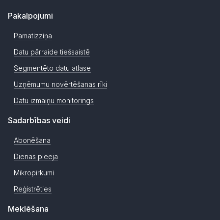
Pakalpojumi
Pamatizziņa
Datu pārraide tiešsaistē
Segmentēto datu atlase
Uzņēmumu novērtēšanas rīki
Datu izmaiņu monitorings
Sadarbības veidi
Abonēšana
Dienas pieeja
Mikropirkumi
Reģistrēties
Meklēšana