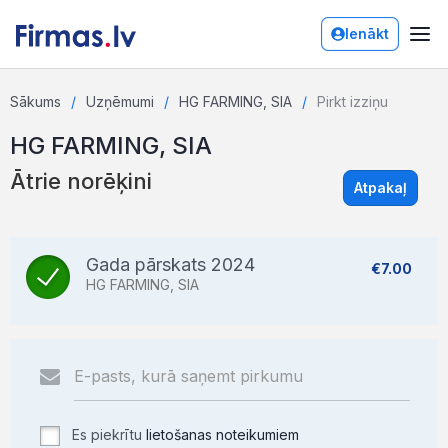
Ienākt
Sākums
Uzņēmumi
HG FARMING, SIA
Pirkt izziņu
HG FARMING, SIA
Ātrie norēķini
Atpakaļ
Gada pārskats 2024
€7.00
HG FARMING, SIA
Es piekrītu
lietošanas noteikumiem