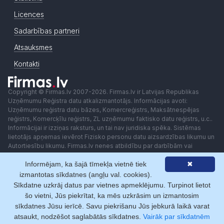
Licences
Sadarbības partneri
Atsauksmes
Kontakti
Copyright © Firmas.lv 2007-2026. Firmas.lv ir Latvijas Republikas
Uzņēmumu Reģistra datu atkalizmantotājs. Informācijas avoti:
Uzņēmumu reģistra datu bāzes, Komercreģistrs, Maksātnespējas
reģistrs, Komercķīlu reģistrs, ZL uzņēmumu faktisko datu reģistrs, u.c..
Informācijai ir izziņas raksturs, un tai nav juridiska spēka. Sistēmas
lietotājs apņemas ievērot Fizisko personu datu aizsardzības likumu un
Autortiesību likumu. Firmas.lv nenes atbildību par darbībām vai
lēmumiem, kas balstīti uz saņemto pakalpojumu. Lietotājam aizliegts
Informējam, ka šajā tīmekļa vietnē tiek
✖
izmantot jebkādas automatizētas sistēmas vai iekārtas (robotus)
piekļuvei sistēmai bez rakstiskas saskaņošanas ar Firmas.lv. Galvenā
izmantotas sīkdatnes (angļu val. cookies).
redaktore: Ingūna Pempere.
Sīkdatne uzkrāj datus par vietnes apmeklējumu. Turpinot lietot
Lietošanas noteikumi
Privātuma politika
Norēķini ar
šo vietni, Jūs piekrītat, ka mēs uzkrāsim un izmantosim
sīkdatnes Jūsu ierīcē. Savu piekrišanu Jūs jebkurā laikā varat
atsaukt, nodzēšot saglabātās sīkdatnes.
Vairāk par sīkdatnēm