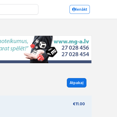
Ienākt
Atpakaļ
€11.00