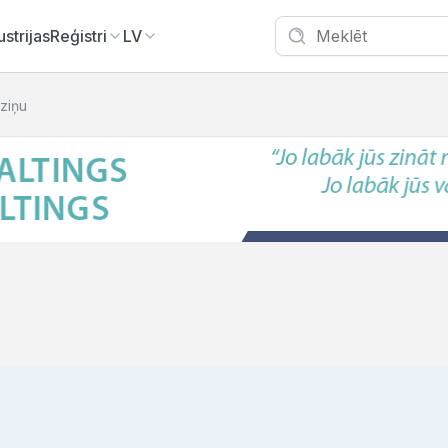
ustrijas
Reģistri
LV
zziņu