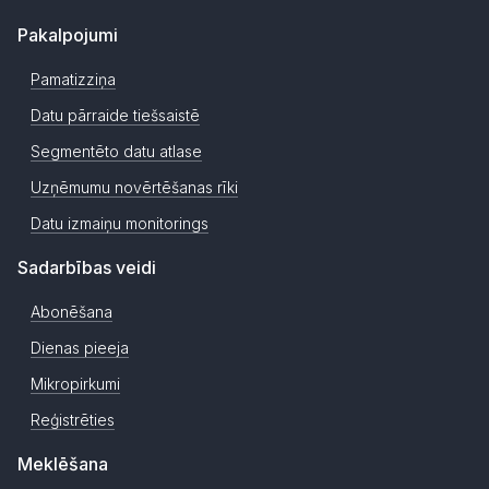
Pakalpojumi
Pamatizziņa
Datu pārraide tiešsaistē
Segmentēto datu atlase
Uzņēmumu novērtēšanas rīki
Datu izmaiņu monitorings
Sadarbības veidi
Abonēšana
Dienas pieeja
Mikropirkumi
Reģistrēties
Meklēšana