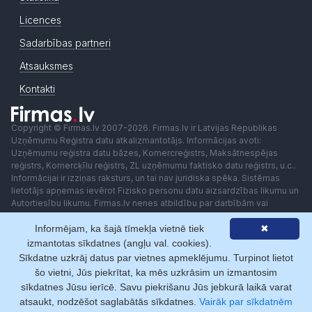
Licences
Sadarbības partneri
Atsauksmes
Kontakti
Copyright © Firmas.lv 2007-2026. Firmas.lv ir Latvijas Republikas
Uzņēmumu Reģistra datu atkalizmantotājs. Informācijas avoti:
Uzņēmumu reģistra datu bāzes, Komercreģistrs, Maksātnespējas
reģistrs, Komercķīlu reģistrs, ZL uzņēmumu faktisko datu reģistrs, u.c..
Informācijai ir izziņas raksturs, un tai nav juridiska spēka. Sistēmas
lietotājs apņemas ievērot Fizisko personu datu aizsardzības likumu un
Autortiesību likumu. Firmas.lv nenes atbildību par darbībām vai
lēmumiem, kas balstīti uz saņemto pakalpojumu. Lietotājam aizliegts
Informējam, ka šajā tīmekļa vietnē tiek
✖
izmantot jebkādas automatizētas sistēmas vai iekārtas (robotus)
piekļuvei sistēmai bez rakstiskas saskaņošanas ar Firmas.lv. Galvenā
izmantotas sīkdatnes (angļu val. cookies).
redaktore: Ingūna Pempere.
Sīkdatne uzkrāj datus par vietnes apmeklējumu. Turpinot lietot
Lietošanas noteikumi
Privātuma politika
Norēķini ar
šo vietni, Jūs piekrītat, ka mēs uzkrāsim un izmantosim
sīkdatnes Jūsu ierīcē. Savu piekrišanu Jūs jebkurā laikā varat
atsaukt, nodzēšot saglabātās sīkdatnes.
Vairāk par sīkdatnēm