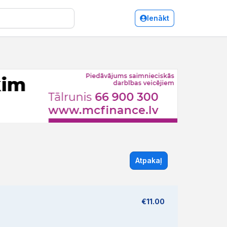
Ienākt
Atpakaļ
€11.00