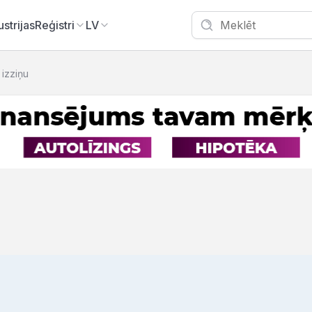
ustrijas
Reģistri
LV
 izziņu