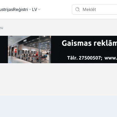
ustrijas
Reģistri
LV
iņu