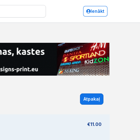
Ienākt
Atpakaļ
€11.00