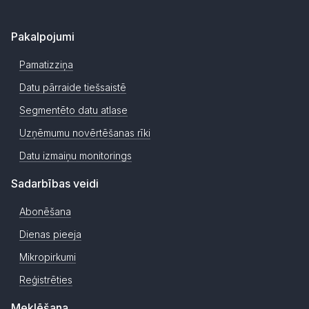
Pakalpojumi
Pamatizziņa
Datu pārraide tiešsaistē
Segmentēto datu atlase
Uzņēmumu novērtēšanas rīki
Datu izmaiņu monitorings
Sadarbības veidi
Abonēšana
Dienas pieeja
Mikropirkumi
Reģistrēties
Meklēšana