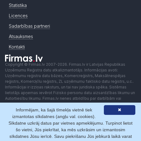
Statistika
Licences
Sadarbības partneri
Atsauksmes
Kontakti
Copyright © Firmas.lv 2007-2026. Firmas.lv ir Latvijas Republikas
Uzņēmumu Reģistra datu atkalizmantotājs. Informācijas avoti:
Uzņēmumu reģistra datu bāzes, Komercreģistrs, Maksātnespējas
reģistrs, Komercķīlu reģistrs, ZL uzņēmumu faktisko datu reģistrs, u.c..
Informācijai ir izziņas raksturs, un tai nav juridiska spēka. Sistēmas
lietotājs apņemas ievērot Fizisko personu datu aizsardzības likumu un
Autortiesību likumu. Firmas.lv nenes atbildību par darbībām vai
lēmumiem, kas balstīti uz saņemto pakalpojumu. Lietotājam aizliegts
Informējam, ka šajā tīmekļa vietnē tiek
✖
izmantot jebkādas automatizētas sistēmas vai iekārtas (robotus)
piekļuvei sistēmai bez rakstiskas saskaņošanas ar Firmas.lv. Galvenā
izmantotas sīkdatnes (angļu val. cookies).
redaktore: Ingūna Pempere.
Sīkdatne uzkrāj datus par vietnes apmeklējumu. Turpinot lietot
Lietošanas noteikumi
Privātuma politika
Norēķini ar
šo vietni, Jūs piekrītat, ka mēs uzkrāsim un izmantosim
sīkdatnes Jūsu ierīcē. Savu piekrišanu Jūs jebkurā laikā varat