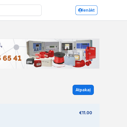
Ienākt
Atpakaļ
€11.00