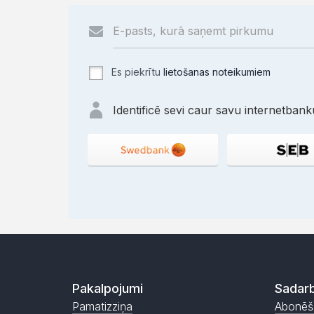
Es piekrītu
lietošanas noteikumiem
Identificē sevi caur savu internetbanku
Pakalpojumi
Sadarb
Pamatizziņa
Abonēš