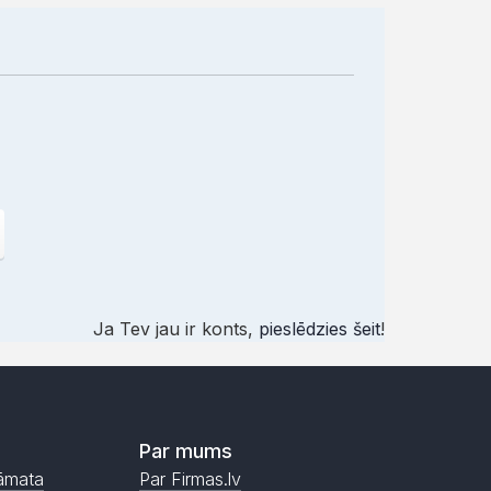
Ja Tev jau ir konts,
pieslēdzies šeit
!
Par mums
āmata
Par Firmas.lv