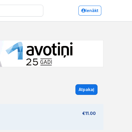
Ienākt
Atpakaļ
€11.00