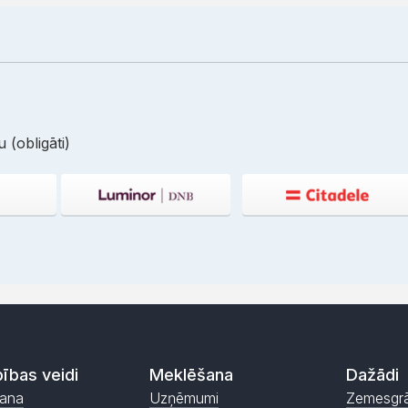
 (obligāti)
ības veidi
Meklēšana
Dažādi
ana
Uzņēmumi
Zemesgr