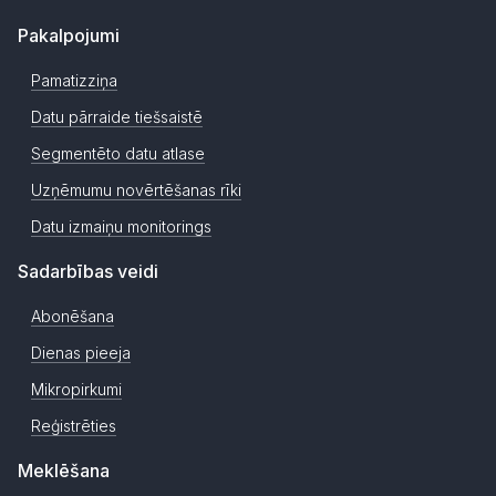
Pakalpojumi
Pamatizziņa
Datu pārraide tiešsaistē
Segmentēto datu atlase
Uzņēmumu novērtēšanas rīki
Datu izmaiņu monitorings
Sadarbības veidi
Abonēšana
Dienas pieeja
Mikropirkumi
Reģistrēties
Meklēšana