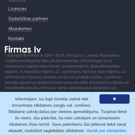
Licences
Sadarbības partneri
Atsauksmes
Kontakti
Copyright © Firmas.lv 2007-2026. Firmas.lv ir Latvijas Republikas
Uzņēmumu Reģistra datu atkalizmantotājs. Informācijas avoti:
Uzņēmumu reģistra datu bāzes, Komercreģistrs, Maksātnespējas
reģistrs, Komercķīlu reģistrs, ZL uzņēmumu faktisko datu reģistrs, u.c..
Informācijai ir izziņas raksturs, un tai nav juridiska spēka. Sistēmas
lietotājs apņemas ievērot Fizisko personu datu aizsardzības likumu un
Autortiesību likumu. Firmas.lv nenes atbildību par darbībām vai
lēmumiem, kas balstīti uz saņemto pakalpojumu. Lietotājam aizliegts
Informējam, ka šajā tīmekļa vietnē tiek
✖
izmantot jebkādas automatizētas sistēmas vai iekārtas (robotus)
piekļuvei sistēmai bez rakstiskas saskaņošanas ar Firmas.lv. Galvenā
izmantotas sīkdatnes (angļu val. cookies).
redaktore: Ingūna Pempere.
Sīkdatne uzkrāj datus par vietnes apmeklējumu. Turpinot lietot
Lietošanas noteikumi
Privātuma politika
Norēķini ar
šo vietni, Jūs piekrītat, ka mēs uzkrāsim un izmantosim
sīkdatnes Jūsu ierīcē. Savu piekrišanu Jūs jebkurā laikā varat
atsaukt, nodzēšot saglabātās sīkdatnes.
Vairāk par sīkdatnēm