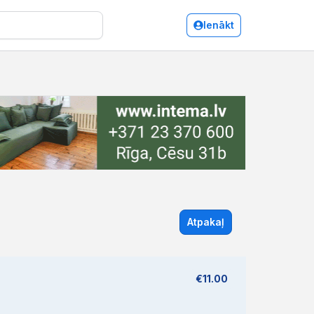
Ienākt
Atpakaļ
€11.00