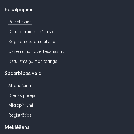
Pakalpojumi
Pamatizziņa
Datu pārraide tiešsaistē
Segmentēto datu atlase
Uzņēmumu novērtēšanas rīki
Datu izmaiņu monitorings
Sadarbības veidi
Abonēšana
Dienas pieeja
Mikropirkumi
Reģistrēties
Meklēšana