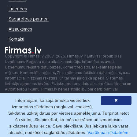
Licences
Sadarbības partneri
Atsauksmes
Kontakti
Copyright © Firmas.lv 2007-2026. Firmas.lv ir Latvijas Republikas
Uzņēmumu Reģistra datu atkalizmantotājs. Informācijas avoti:
Uzņēmumu reģistra datu bāzes, Komercreģistrs, Maksātnespējas
reģistrs, Komercķīlu reģistrs, ZL uzņēmumu faktisko datu reģistrs, u.c..
Informācijai ir izziņas raksturs, un tai nav juridiska spēka. Sistēmas
lietotājs apņemas ievērot Fizisko personu datu aizsardzības likumu un
Autortiesību likumu. Firmas.lv nenes atbildību par darbībām vai
lēmumiem, kas balstīti uz saņemto pakalpojumu. Lietotājam aizliegts
Informējam, ka šajā tīmekļa vietnē tiek
✖
izmantot jebkādas automatizētas sistēmas vai iekārtas (robotus)
piekļuvei sistēmai bez rakstiskas saskaņošanas ar Firmas.lv. Galvenā
izmantotas sīkdatnes (angļu val. cookies).
redaktore: Ingūna Pempere.
Sīkdatne uzkrāj datus par vietnes apmeklējumu. Turpinot lietot
Lietošanas noteikumi
Privātuma politika
Norēķini ar
šo vietni, Jūs piekrītat, ka mēs uzkrāsim un izmantosim
sīkdatnes Jūsu ierīcē. Savu piekrišanu Jūs jebkurā laikā varat
atsaukt, nodzēšot saglabātās sīkdatnes.
Vairāk par sīkdatnēm