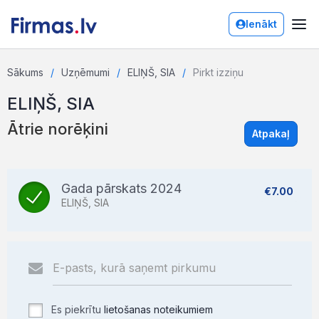
Ienākt
Sākums
Uzņēmumi
ELIŅŠ, SIA
Pirkt izziņu
ELIŅŠ, SIA
Ātrie norēķini
Atpakaļ
Gada pārskats 2024
€7.00
ELIŅŠ, SIA
Es piekrītu
lietošanas noteikumiem