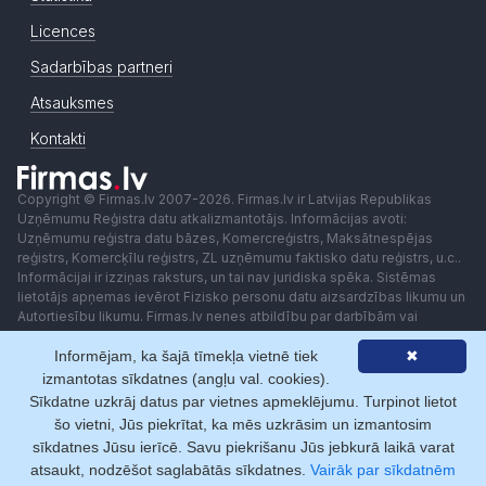
Licences
Sadarbības partneri
Atsauksmes
Kontakti
Copyright © Firmas.lv 2007-2026. Firmas.lv ir Latvijas Republikas
Uzņēmumu Reģistra datu atkalizmantotājs. Informācijas avoti:
Uzņēmumu reģistra datu bāzes, Komercreģistrs, Maksātnespējas
reģistrs, Komercķīlu reģistrs, ZL uzņēmumu faktisko datu reģistrs, u.c..
Informācijai ir izziņas raksturs, un tai nav juridiska spēka. Sistēmas
lietotājs apņemas ievērot Fizisko personu datu aizsardzības likumu un
Autortiesību likumu. Firmas.lv nenes atbildību par darbībām vai
lēmumiem, kas balstīti uz saņemto pakalpojumu. Lietotājam aizliegts
Informējam, ka šajā tīmekļa vietnē tiek
✖
izmantot jebkādas automatizētas sistēmas vai iekārtas (robotus)
piekļuvei sistēmai bez rakstiskas saskaņošanas ar Firmas.lv. Galvenā
izmantotas sīkdatnes (angļu val. cookies).
redaktore: Ingūna Pempere.
Sīkdatne uzkrāj datus par vietnes apmeklējumu. Turpinot lietot
Lietošanas noteikumi
Privātuma politika
Norēķini ar
šo vietni, Jūs piekrītat, ka mēs uzkrāsim un izmantosim
sīkdatnes Jūsu ierīcē. Savu piekrišanu Jūs jebkurā laikā varat
atsaukt, nodzēšot saglabātās sīkdatnes.
Vairāk par sīkdatnēm