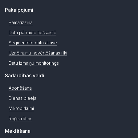
Pakalpojumi
Pamatizziņa
Datu pārraide tiešsaistē
Segmentēto datu atlase
Uzņēmumu novērtēšanas rīki
Datu izmaiņu monitorings
Sadarbības veidi
Abonēšana
Dienas pieeja
Mikropirkumi
Reģistrēties
Meklēšana