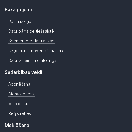
Pakalpojumi
Pamatizziņa
Datu pārraide tiešsaistē
Segmentēto datu atlase
Uzņēmumu novērtēšanas rīki
Datu izmaiņu monitorings
Sadarbības veidi
Abonēšana
Dienas pieeja
Mikropirkumi
Reģistrēties
Meklēšana