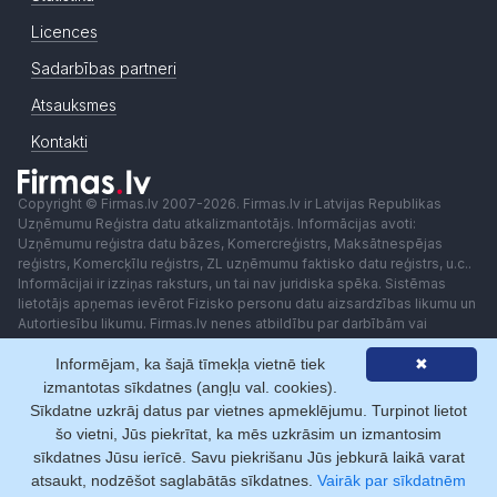
Licences
Sadarbības partneri
Atsauksmes
Kontakti
Copyright © Firmas.lv 2007-2026. Firmas.lv ir Latvijas Republikas
Uzņēmumu Reģistra datu atkalizmantotājs. Informācijas avoti:
Uzņēmumu reģistra datu bāzes, Komercreģistrs, Maksātnespējas
reģistrs, Komercķīlu reģistrs, ZL uzņēmumu faktisko datu reģistrs, u.c..
Informācijai ir izziņas raksturs, un tai nav juridiska spēka. Sistēmas
lietotājs apņemas ievērot Fizisko personu datu aizsardzības likumu un
Autortiesību likumu. Firmas.lv nenes atbildību par darbībām vai
lēmumiem, kas balstīti uz saņemto pakalpojumu. Lietotājam aizliegts
Informējam, ka šajā tīmekļa vietnē tiek
✖
izmantot jebkādas automatizētas sistēmas vai iekārtas (robotus)
piekļuvei sistēmai bez rakstiskas saskaņošanas ar Firmas.lv. Galvenā
izmantotas sīkdatnes (angļu val. cookies).
redaktore: Ingūna Pempere.
Sīkdatne uzkrāj datus par vietnes apmeklējumu. Turpinot lietot
Lietošanas noteikumi
Privātuma politika
Norēķini ar
šo vietni, Jūs piekrītat, ka mēs uzkrāsim un izmantosim
sīkdatnes Jūsu ierīcē. Savu piekrišanu Jūs jebkurā laikā varat
atsaukt, nodzēšot saglabātās sīkdatnes.
Vairāk par sīkdatnēm