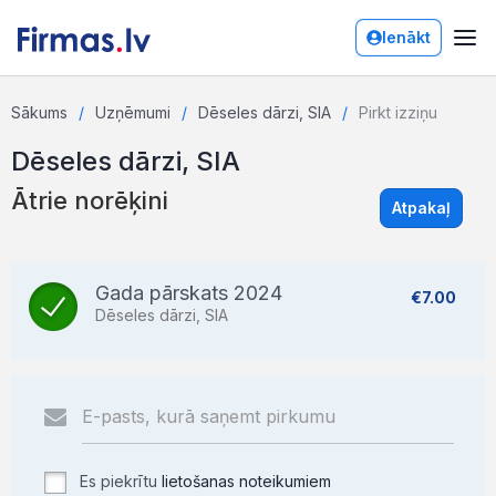
Ienākt
Sākums
Uzņēmumi
Dēseles dārzi, SIA
Pirkt izziņu
Dēseles dārzi, SIA
Ātrie norēķini
Atpakaļ
Gada pārskats 2024
€7.00
Dēseles dārzi, SIA
Es piekrītu
lietošanas noteikumiem