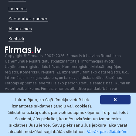
Licences
Sadarbības partneri
Atsauksmes
Kontakti
Copyright © Firmas.lv 2007-2026. Firmas.lv ir Latvijas Republikas
Uzņēmumu Reģistra datu atkalizmantotājs. Informācijas avoti:
Uzņēmumu reģistra datu bāzes, Komercreģistrs, Maksātnespējas
reģistrs, Komercķīlu reģistrs, ZL uzņēmumu faktisko datu reģistrs, u.c..
Informācijai ir izziņas raksturs, un tai nav juridiska spēka. Sistēmas
lietotājs apņemas ievērot Fizisko personu datu aizsardzības likumu un
Autortiesību likumu. Firmas.lv nenes atbildību par darbībām vai
lēmumiem, kas balstīti uz saņemto pakalpojumu. Lietotājam aizliegts
Informējam, ka šajā tīmekļa vietnē tiek
✖
izmantot jebkādas automatizētas sistēmas vai iekārtas (robotus)
piekļuvei sistēmai bez rakstiskas saskaņošanas ar Firmas.lv. Galvenā
izmantotas sīkdatnes (angļu val. cookies).
redaktore: Ingūna Pempere.
Sīkdatne uzkrāj datus par vietnes apmeklējumu. Turpinot lietot
Lietošanas noteikumi
Privātuma politika
Norēķini ar
šo vietni, Jūs piekrītat, ka mēs uzkrāsim un izmantosim
sīkdatnes Jūsu ierīcē. Savu piekrišanu Jūs jebkurā laikā varat
atsaukt, nodzēšot saglabātās sīkdatnes.
Vairāk par sīkdatnēm