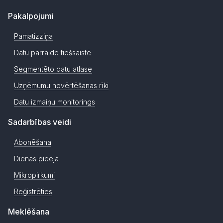
Pakalpojumi
Pamatizziņa
Datu pārraide tiešsaistē
Segmentēto datu atlase
Uzņēmumu novērtēšanas rīki
Datu izmaiņu monitorings
Sadarbības veidi
Abonēšana
Dienas pieeja
Mikropirkumi
Reģistrēties
Meklēšana