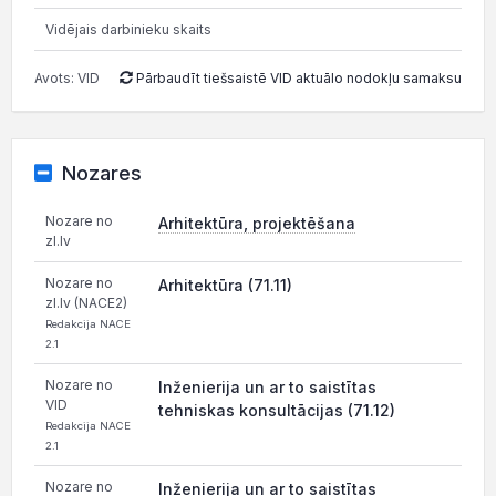
Vidējais darbinieku skaits
Avots: VID
Pārbaudīt tiešsaistē VID aktuālo nodokļu samaksu
Nozares
Nozare no
Arhitektūra, projektēšana
zl.lv
Nozare no
Arhitektūra (71.11)
zl.lv (NACE2)
Redakcija NACE
2.1
Nozare no
Inženierija un ar to saistītas
VID
tehniskas konsultācijas (71.12)
Redakcija NACE
2.1
Nozare no
Inženierija un ar to saistītas