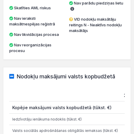
Nav parādu piedziņas lietu
Skatīties AML riskus
Nav ieraksti
VID nodokļu maksātāju
maksātnespējas reģistrā
reitings N - Neaktīvs nodokļu
maksātājs
Nav likvidācijas procesa
Nav reorganizācijas
procesu
Nodokļu maksājumi valsts kopbudžetā
202
Kopējie maksājumi valsts kopbudžetā (tūkst. €)
Iedzīvotāju ienākuma nodoklis (tūkst. €)
Valsts sociālās apdrošināšanas obligātās iemaksas (tūkst. €)