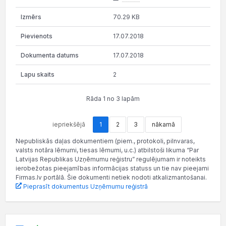
70.29 KB
17.07.2018
17.07.2018
2
Rāda 1 no 3 lapām
iepriekšējā
1
2
3
nākamā
Nepubliskās daļas dokumentiem (piem., protokoli, pilnvaras,
valsts notāra lēmumi, tiesas lēmumi, u.c.) atbilstoši likuma “Par
Latvijas Republikas Uzņēmumu reģistru” regulējumam ir noteikts
ierobežotas pieejamības informācijas statuss un tie nav pieejami
Firmas.lv portālā. Šie dokumenti netiek nodoti atkalizmantošanai.
Pieprasīt dokumentus Uzņēmumu reģistrā