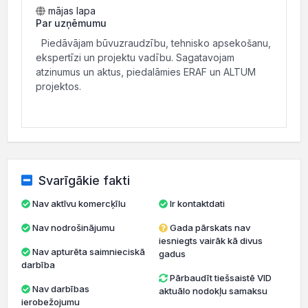
mājas lapa
Par uzņēmumu
Piedāvājam būvuzraudzību, tehnisko apsekošanu,
ekspertīzi un projektu vadību. Sagatavojam
atzinumus un aktus, piedalāmies ERAF un ALTUM
projektos.
Svarīgākie fakti
Nav aktīvu komercķīlu
Ir kontaktdati
Nav nodrošinājumu
Gada pārskats nav
iesniegts vairāk kā divus
Nav apturēta saimnieciskā
gadus
darbība
Pārbaudīt tiešsaistē VID
Nav darbības
aktuālo nodokļu samaksu
ierobežojumu