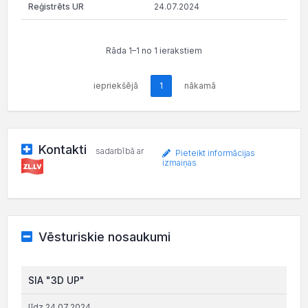
24.07.2024
Rāda 1–1 no 1 ierakstiem
iepriekšējā
1
nākamā
Kontakti
sadarbībā ar
Pieteikt informācijas
izmaiņas
Vēsturiskie nosaukumi
SIA "3D UP"
līdz 24.07.2024