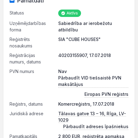
Pamatdati
Statuss
Aktīvs
Uzņēmējdarbības
Sabiedrība ar ierobežotu
forma
atbildību
Reģistrēts
SIA "CUBE HOUSES"
nosaukums
Reģistrācijas
40203155907, 17.07.2018
numurs, datums
PVN numurs
Nav
Pārbaudīt VID tiešsaistē PVN
maksātājus
Eiropas PVN reģistrs
Reģistrs, datums
Komercreģistrs, 17.07.2018
Juridiskā adrese
Tālavas gatve 13 – 16, Rīga, LV-
1029
Pārbaudīt adreses īpašniekus
Pamatkapitāls
2 800 EUR, reģistrēta apmaksa