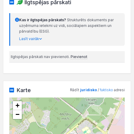
Ilgtspējas pārskati
Kas ir ilgtspējas pārskats?
Strukturēts dokuments par
uzņēmuma ietekmi uz vidi, sociālajiem aspektiem un
pārvaldību (ESG).
Lasīt vairāk
Ilgtspējas pārskati nav pievienoti.
Pievienot
Karte
Rādīt
juridisko
/
faktisko
adresi
+
−