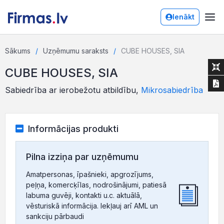
Ienākt
Sākums
Uzņēmumu saraksts
CUBE HOUSES, SIA
CUBE HOUSES, SIA
Sabiedrība ar ierobežotu atbildību,
Mikrosabiedrība
Informācijas produkti
Pilna izziņa par uzņēmumu
Amatpersonas, īpašnieki, apgrozījums,
peļņa, komercķīlas, nodrošinājumi, patiesā
labuma guvēji, kontakti u.c. aktuālā,
vēsturiskā informācija. Iekļauj arī AML un
sankciju pārbaudi