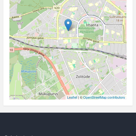
Leaflet
| ©
OpenStreetMap contributors