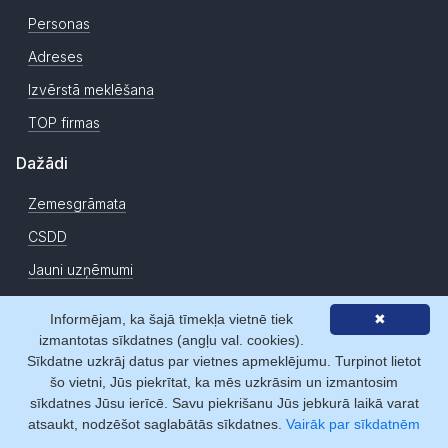
Personas
Adreses
Izvērstā meklēšana
TOP firmas
Dažādi
Zemesgrāmata
CSDD
Jauni uzņēmumi
Ziņas
Informējam, ka šajā tīmekļa vietnē tiek
✖
izmantotas sīkdatnes (angļu val. cookies).
Par mums
Sīkdatne uzkrāj datus par vietnes apmeklējumu. Turpinot lietot
šo vietni, Jūs piekrītat, ka mēs uzkrāsim un izmantosim
Par Firmas.lv
sīkdatnes Jūsu ierīcē. Savu piekrišanu Jūs jebkurā laikā varat
Statistika
atsaukt, nodzēšot saglabātās sīkdatnes.
Vairāk par sīkdatnēm