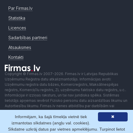
Par Firmas.lv
Statistika
Licences
Sadarbības partneri
Atsauksmes
Kontakti
Copyright © Firmas.lv 2007-2026. Firmas.lv ir Latvijas Republikas
Uzņēmumu Reģistra datu atkalizmantotājs. Informācijas avoti:
Uzņēmumu reģistra datu bāzes, Komercreģistrs, Maksātnespējas
reģistrs, Komercķīlu reģistrs, ZL uzņēmumu faktisko datu reģistrs, u.c..
Informācijai ir izziņas raksturs, un tai nav juridiska spēka. Sistēmas
lietotājs apņemas ievērot Fizisko personu datu aizsardzības likumu un
Autortiesību likumu. Firmas.lv nenes atbildību par darbībām vai
lēmumiem, kas balstīti uz saņemto pakalpojumu. Lietotājam aizliegts
Informējam, ka šajā tīmekļa vietnē tiek
✖
izmantot jebkādas automatizētas sistēmas vai iekārtas (robotus)
piekļuvei sistēmai bez rakstiskas saskaņošanas ar Firmas.lv. Galvenā
izmantotas sīkdatnes (angļu val. cookies).
redaktore: Ingūna Pempere.
Sīkdatne uzkrāj datus par vietnes apmeklējumu. Turpinot lietot
Lietošanas noteikumi
Privātuma politika
Norēķini ar