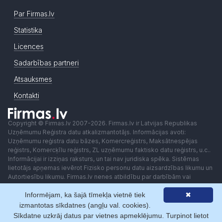
Par Firmas.lv
Statistika
Licences
Sadarbības partneri
Atsauksmes
Kontakti
Copyright © Firmas.lv 2007-2026. Firmas.lv ir Latvijas Republikas
Uzņēmumu Reģistra datu atkalizmantotājs. Informācijas avoti:
Uzņēmumu reģistra datu bāzes, Komercreģistrs, Maksātnespējas
reģistrs, Komercķīlu reģistrs, ZL uzņēmumu faktisko datu reģistrs, u.c..
Informācijai ir izziņas raksturs, un tai nav juridiska spēka. Sistēmas
lietotājs apņemas ievērot Fizisko personu datu aizsardzības likumu un
Autortiesību likumu. Firmas.lv nenes atbildību par darbībām vai
lēmumiem, kas balstīti uz saņemto pakalpojumu. Lietotājam aizliegts
Informējam, ka šajā tīmekļa vietnē tiek
✖
izmantot jebkādas automatizētas sistēmas vai iekārtas (robotus)
piekļuvei sistēmai bez rakstiskas saskaņošanas ar Firmas.lv. Galvenā
izmantotas sīkdatnes (angļu val. cookies).
redaktore: Ingūna Pempere.
Sīkdatne uzkrāj datus par vietnes apmeklējumu. Turpinot lietot
Lietošanas noteikumi
Privātuma politika
Norēķini ar