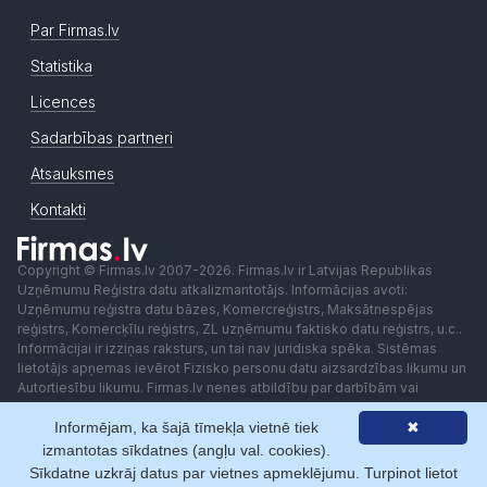
Par Firmas.lv
Statistika
Licences
Sadarbības partneri
Atsauksmes
Kontakti
Copyright © Firmas.lv 2007-2026. Firmas.lv ir Latvijas Republikas
Uzņēmumu Reģistra datu atkalizmantotājs. Informācijas avoti:
Uzņēmumu reģistra datu bāzes, Komercreģistrs, Maksātnespējas
reģistrs, Komercķīlu reģistrs, ZL uzņēmumu faktisko datu reģistrs, u.c..
Informācijai ir izziņas raksturs, un tai nav juridiska spēka. Sistēmas
lietotājs apņemas ievērot Fizisko personu datu aizsardzības likumu un
Autortiesību likumu. Firmas.lv nenes atbildību par darbībām vai
lēmumiem, kas balstīti uz saņemto pakalpojumu. Lietotājam aizliegts
Informējam, ka šajā tīmekļa vietnē tiek
✖
izmantot jebkādas automatizētas sistēmas vai iekārtas (robotus)
piekļuvei sistēmai bez rakstiskas saskaņošanas ar Firmas.lv. Galvenā
izmantotas sīkdatnes (angļu val. cookies).
redaktore: Ingūna Pempere.
Sīkdatne uzkrāj datus par vietnes apmeklējumu. Turpinot lietot
Lietošanas noteikumi
Privātuma politika
Norēķini ar