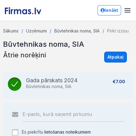
Ienākt
Sākums
Uzņēmumi
Būvtehnikas noma, SIA
Pirkt izziņu
Būvtehnikas noma, SIA
Ātrie norēķini
Atpakaļ
Gada pārskats 2024
€7.00
Būvtehnikas noma, SIA
Es piekrītu
lietošanas noteikumiem