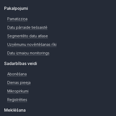
Pakalpojumi
Pamatizziņa
Datu pārraide tiešsaistē
Segmentēto datu atlase
Uzņēmumu novērtēšanas rīki
Datu izmaiņu monitorings
Sadarbības veidi
Abonēšana
Dienas pieeja
Mikropirkumi
Reģistrēties
Meklēšana