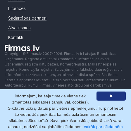
Licences
Sadarbības partneri
Atsauksmes
Kontakti
Copyright © Firmas.lv 2007-2026. Firmas.lv ir Latvijas Republikas
Uzņēmumu Reģistra datu atkalizmantotājs. Informācijas avoti:
Uzņēmumu reģistra datu bāzes, Komercreģistrs, Maksātnespējas
reģistrs, Komercķīlu reģistrs, ZL uzņēmumu faktisko datu reģistrs, u.c..
Informācijai ir izziņas raksturs, un tai nav juridiska spēka. Sistēmas
lietotājs apņemas ievērot Fizisko personu datu aizsardzības likumu un
Autortiesību likumu. Firmas.lv nenes atbildību par darbībām vai
lēmumiem, kas balstīti uz saņemto pakalpojumu. Lietotājam aizliegts
Informējam, ka šajā tīmekļa vietnē tiek
✖
izmantot jebkādas automatizētas sistēmas vai iekārtas (robotus)
piekļuvei sistēmai bez rakstiskas saskaņošanas ar Firmas.lv. Galvenā
izmantotas sīkdatnes (angļu val. cookies).
redaktore: Ingūna Pempere.
Sīkdatne uzkrāj datus par vietnes apmeklējumu. Turpinot lietot
Lietošanas noteikumi
Privātuma politika
Norēķini ar
šo vietni, Jūs piekrītat, ka mēs uzkrāsim un izmantosim
sīkdatnes Jūsu ierīcē. Savu piekrišanu Jūs jebkurā laikā varat
atsaukt, nodzēšot saglabātās sīkdatnes.
Vairāk par sīkdatnēm