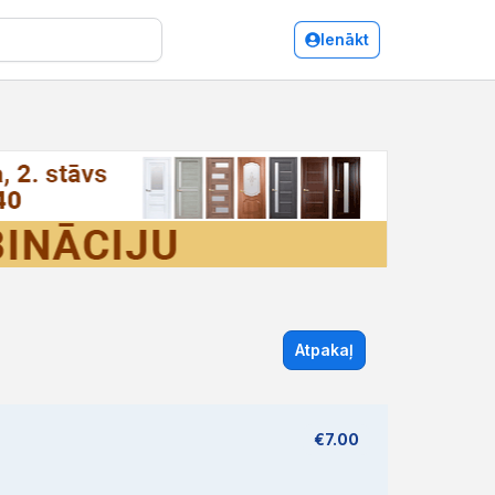
Ienākt
Atpakaļ
€7.00