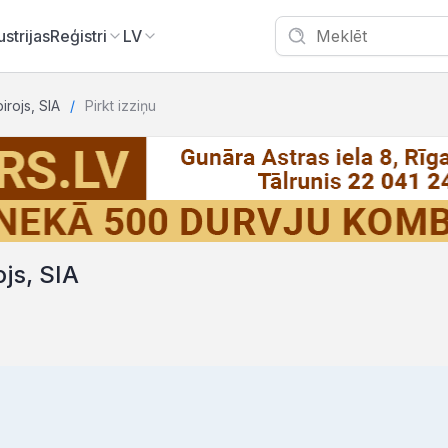
ustrijas
Reģistri
LV
irojs, SIA
Pirkt izziņu
js, SIA