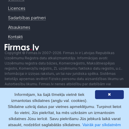
Licences
Sadarbības partneri
Atsauksmes
Kontakti
Copyright © Firmas.lv 2007-2026. Firmas.lv ir Latvijas Republikas
Uzņēmumu Reģistra datu atkalizmantotājs. Informācijas avoti:
Uzņēmumu reģistra datu bāzes, Komercreģistrs, Maksātnespējas
reģistrs, Komercķīlu reģistrs, ZL uzņēmumu faktisko datu reģistrs, u.c..
Informācijai ir izziņas raksturs, un tai nav juridiska spēka. Sistēmas
lietotājs apņemas ievērot Fizisko personu datu aizsardzības likumu un
Autortiesību likumu. Firmas.lv nenes atbildību par darbībām vai
lēmumiem, kas balstīti uz saņemto pakalpojumu. Lietotājam aizliegts
Informējam, ka šajā tīmekļa vietnē tiek
✖
izmantot jebkādas automatizētas sistēmas vai iekārtas (robotus)
piekļuvei sistēmai bez rakstiskas saskaņošanas ar Firmas.lv. Galvenā
izmantotas sīkdatnes (angļu val. cookies).
redaktore: Ingūna Pempere.
Sīkdatne uzkrāj datus par vietnes apmeklējumu. Turpinot lietot
Lietošanas noteikumi
Privātuma politika
Norēķini ar
šo vietni, Jūs piekrītat, ka mēs uzkrāsim un izmantosim
sīkdatnes Jūsu ierīcē. Savu piekrišanu Jūs jebkurā laikā varat
atsaukt, nodzēšot saglabātās sīkdatnes.
Vairāk par sīkdatnēm