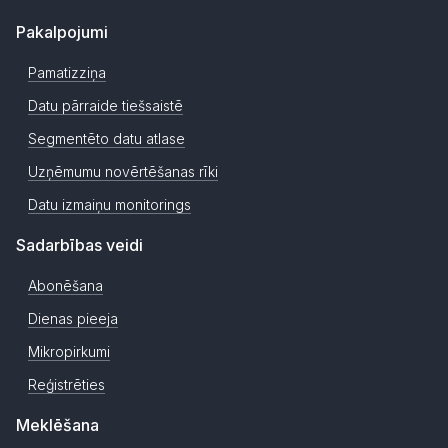
Pakalpojumi
Pamatizziņa
Datu pārraide tiešsaistē
Segmentēto datu atlase
Uzņēmumu novērtēšanas rīki
Datu izmaiņu monitorings
Sadarbības veidi
Abonēšana
Dienas pieeja
Mikropirkumi
Reģistrēties
Meklēšana