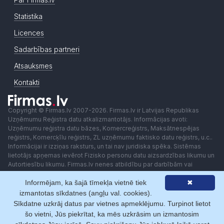
Statistika
Licences
Sadarbības partneri
Atsauksmes
Kontakti
Copyright © Firmas.lv 2007-2026. Firmas.lv ir Latvijas Republikas
Uzņēmumu Reģistra datu atkalizmantotājs. Informācijas avoti:
Uzņēmumu reģistra datu bāzes, Komercreģistrs, Maksātnespējas
reģistrs, Komercķīlu reģistrs, ZL uzņēmumu faktisko datu reģistrs, u.c..
Informācijai ir izziņas raksturs, un tai nav juridiska spēka. Sistēmas
lietotājs apņemas ievērot Fizisko personu datu aizsardzības likumu un
Autortiesību likumu. Firmas.lv nenes atbildību par darbībām vai
lēmumiem, kas balstīti uz saņemto pakalpojumu. Lietotājam aizliegts
Informējam, ka šajā tīmekļa vietnē tiek
✖
izmantot jebkādas automatizētas sistēmas vai iekārtas (robotus)
piekļuvei sistēmai bez rakstiskas saskaņošanas ar Firmas.lv. Galvenā
izmantotas sīkdatnes (angļu val. cookies).
redaktore: Ingūna Pempere.
Sīkdatne uzkrāj datus par vietnes apmeklējumu. Turpinot lietot
Lietošanas noteikumi
Privātuma politika
Norēķini ar
šo vietni, Jūs piekrītat, ka mēs uzkrāsim un izmantosim