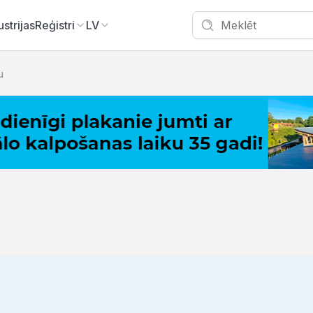
ustrijas
Reģistri
LV
u