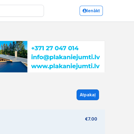
Ienākt
Atpakaļ
€7.00