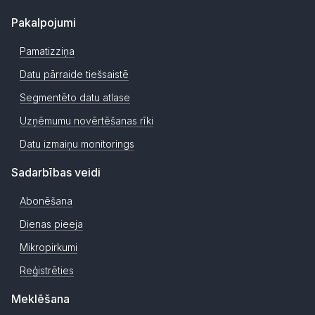
Pakalpojumi
Pamatizziņa
Datu pārraide tiešsaistē
Segmentēto datu atlase
Uzņēmumu novērtēšanas rīki
Datu izmaiņu monitorings
Sadarbības veidi
Abonēšana
Dienas pieeja
Mikropirkumi
Reģistrēties
Meklēšana