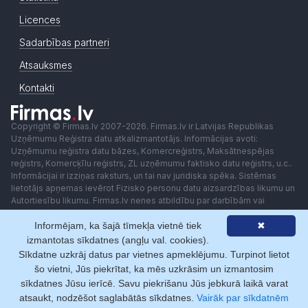
Licences
Sadarbības partneri
Atsauksmes
Kontakti
Copyright © Firmas.lv 2007-2026. Firmas.lv ir Latvijas Republikas
Uzņēmumu Reģistra datu atkalizmantotājs. Informācijas avoti:
Uzņēmumu reģistra datu bāzes, Komercreģistrs, Maksātnespējas
reģistrs, Komercķīlu reģistrs, ZL uzņēmumu faktisko datu reģistrs, u.c..
Informācijai ir izziņas raksturs, un tai nav juridiska spēka. Sistēmas
lietotājs apņemas ievērot Fizisko personu datu aizsardzības likumu un
Autortiesību likumu. Firmas.lv nenes atbildību par darbībām vai
lēmumiem, kas balstīti uz saņemto pakalpojumu. Lietotājam aizliegts
Informējam, ka šajā tīmekļa vietnē tiek
✖
izmantot jebkādas automatizētas sistēmas vai iekārtas (robotus)
piekļuvei sistēmai bez rakstiskas saskaņošanas ar Firmas.lv. Galvenā
izmantotas sīkdatnes (angļu val. cookies).
redaktore: Ingūna Pempere.
Sīkdatne uzkrāj datus par vietnes apmeklējumu. Turpinot lietot
Lietošanas noteikumi
Privātuma politika
Norēķini ar
šo vietni, Jūs piekrītat, ka mēs uzkrāsim un izmantosim
sīkdatnes Jūsu ierīcē. Savu piekrišanu Jūs jebkurā laikā varat
atsaukt, nodzēšot saglabātās sīkdatnes.
Vairāk par sīkdatnēm