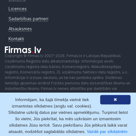
Licences
Sadarbības partneri
Atsauksmes
Kontakti
Copyright © Firmas.lv 2007-2026. Firmas.lv ir Latvijas Republikas
Uzņēmumu Reģistra datu atkalizmantotājs. Informācijas avoti:
Uzņēmumu reģistra datu bāzes, Komercreģistrs, Maksātnespējas
reģistrs, Komercķīlu reģistrs, ZL uzņēmumu faktisko datu reģistrs, u.c..
Informācijai ir izziņas raksturs, un tai nav juridiska spēka. Sistēmas
lietotājs apņemas ievērot Fizisko personu datu aizsardzības likumu un
Autortiesību likumu. Firmas.lv nenes atbildību par darbībām vai
lēmumiem, kas balstīti uz saņemto pakalpojumu. Lietotājam aizliegts
Informējam, ka šajā tīmekļa vietnē tiek
✖
izmantot jebkādas automatizētas sistēmas vai iekārtas (robotus)
piekļuvei sistēmai bez rakstiskas saskaņošanas ar Firmas.lv. Galvenā
izmantotas sīkdatnes (angļu val. cookies).
redaktore: Ingūna Pempere.
Sīkdatne uzkrāj datus par vietnes apmeklējumu. Turpinot lietot
Lietošanas noteikumi
Privātuma politika
Norēķini ar
šo vietni, Jūs piekrītat, ka mēs uzkrāsim un izmantosim
sīkdatnes Jūsu ierīcē. Savu piekrišanu Jūs jebkurā laikā varat
atsaukt, nodzēšot saglabātās sīkdatnes.
Vairāk par sīkdatnēm