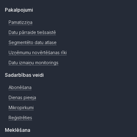
Pakalpojumi
Pamatizziņa
Datu pārraide tiešsaistē
Segmentēto datu atlase
Uzņēmumu novērtēšanas rīki
Datu izmaiņu monitorings
Sadarbības veidi
Abonēšana
Dienas pieeja
Mikropirkumi
Reģistrēties
Meklēšana