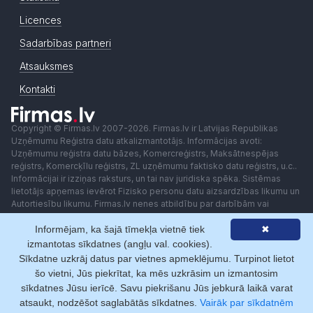
Licences
Sadarbības partneri
Atsauksmes
Kontakti
Copyright © Firmas.lv 2007-2026. Firmas.lv ir Latvijas Republikas
Uzņēmumu Reģistra datu atkalizmantotājs. Informācijas avoti:
Uzņēmumu reģistra datu bāzes, Komercreģistrs, Maksātnespējas
reģistrs, Komercķīlu reģistrs, ZL uzņēmumu faktisko datu reģistrs, u.c..
Informācijai ir izziņas raksturs, un tai nav juridiska spēka. Sistēmas
lietotājs apņemas ievērot Fizisko personu datu aizsardzības likumu un
Autortiesību likumu. Firmas.lv nenes atbildību par darbībām vai
lēmumiem, kas balstīti uz saņemto pakalpojumu. Lietotājam aizliegts
Informējam, ka šajā tīmekļa vietnē tiek
✖
izmantot jebkādas automatizētas sistēmas vai iekārtas (robotus)
piekļuvei sistēmai bez rakstiskas saskaņošanas ar Firmas.lv. Galvenā
izmantotas sīkdatnes (angļu val. cookies).
redaktore: Ingūna Pempere.
Sīkdatne uzkrāj datus par vietnes apmeklējumu. Turpinot lietot
Lietošanas noteikumi
Privātuma politika
Norēķini ar
šo vietni, Jūs piekrītat, ka mēs uzkrāsim un izmantosim
sīkdatnes Jūsu ierīcē. Savu piekrišanu Jūs jebkurā laikā varat
atsaukt, nodzēšot saglabātās sīkdatnes.
Vairāk par sīkdatnēm