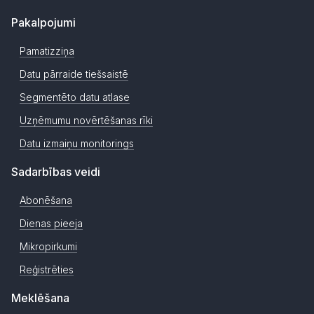
Pakalpojumi
Pamatizziņa
Datu pārraide tiešsaistē
Segmentēto datu atlase
Uzņēmumu novērtēšanas rīki
Datu izmaiņu monitorings
Sadarbības veidi
Abonēšana
Dienas pieeja
Mikropirkumi
Reģistrēties
Meklēšana