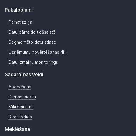
Pakalpojumi
Pamatizziņa
Datu pārraide tiešsaistē
Segmentēto datu atlase
Uzņēmumu novērtēšanas rīki
Datu izmaiņu monitorings
Sadarbības veidi
Abonēšana
Dienas pieeja
Mikropirkumi
Reģistrēties
Meklēšana