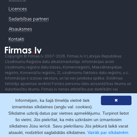
Licences
Sadarbības partneri
Atsauksmes
Kontakti
Copyright © Firmas.lv 2007-2026. Firmas.lv ir Latvijas Republikas
Uzņēmumu Reģistra datu atkalizmantotājs. Informācijas avoti:
Uzņēmumu reģistra datu bāzes, Komercreģistrs, Maksātnespējas
reģistrs, Komercķīlu reģistrs, ZL uzņēmumu faktisko datu reģistrs, u.c..
Informācijai ir izziņas raksturs, un tai nav juridiska spēka. Sistēmas
lietotājs apņemas ievērot Fizisko personu datu aizsardzības likumu un
Autortiesību likumu. Firmas.lv nenes atbildību par darbībām vai
lēmumiem, kas balstīti uz saņemto pakalpojumu. Lietotājam aizliegts
Informējam, ka šajā tīmekļa vietnē tiek
✖
izmantot jebkādas automatizētas sistēmas vai iekārtas (robotus)
piekļuvei sistēmai bez rakstiskas saskaņošanas ar Firmas.lv. Galvenā
izmantotas sīkdatnes (angļu val. cookies).
redaktore: Ingūna Pempere.
Sīkdatne uzkrāj datus par vietnes apmeklējumu. Turpinot lietot
Lietošanas noteikumi
Privātuma politika
Norēķini ar
šo vietni, Jūs piekrītat, ka mēs uzkrāsim un izmantosim
sīkdatnes Jūsu ierīcē. Savu piekrišanu Jūs jebkurā laikā varat
atsaukt, nodzēšot saglabātās sīkdatnes.
Vairāk par sīkdatnēm