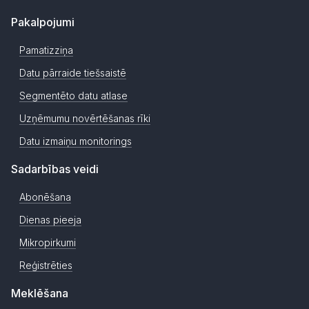
Pakalpojumi
Pamatizziņa
Datu pārraide tiešsaistē
Segmentēto datu atlase
Uzņēmumu novērtēšanas rīki
Datu izmaiņu monitorings
Sadarbības veidi
Abonēšana
Dienas pieeja
Mikropirkumi
Reģistrēties
Meklēšana