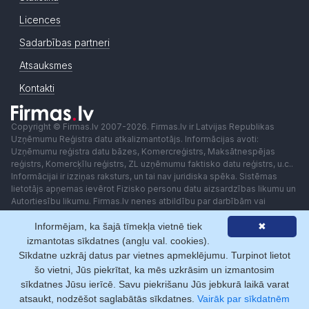
Licences
Sadarbības partneri
Atsauksmes
Kontakti
Copyright © Firmas.lv 2007-2026. Firmas.lv ir Latvijas Republikas
Uzņēmumu Reģistra datu atkalizmantotājs. Informācijas avoti:
Uzņēmumu reģistra datu bāzes, Komercreģistrs, Maksātnespējas
reģistrs, Komercķīlu reģistrs, ZL uzņēmumu faktisko datu reģistrs, u.c..
Informācijai ir izziņas raksturs, un tai nav juridiska spēka. Sistēmas
lietotājs apņemas ievērot Fizisko personu datu aizsardzības likumu un
Autortiesību likumu. Firmas.lv nenes atbildību par darbībām vai
lēmumiem, kas balstīti uz saņemto pakalpojumu. Lietotājam aizliegts
Informējam, ka šajā tīmekļa vietnē tiek
✖
izmantot jebkādas automatizētas sistēmas vai iekārtas (robotus)
piekļuvei sistēmai bez rakstiskas saskaņošanas ar Firmas.lv. Galvenā
izmantotas sīkdatnes (angļu val. cookies).
redaktore: Ingūna Pempere.
Sīkdatne uzkrāj datus par vietnes apmeklējumu. Turpinot lietot
Lietošanas noteikumi
Privātuma politika
Norēķini ar
šo vietni, Jūs piekrītat, ka mēs uzkrāsim un izmantosim
sīkdatnes Jūsu ierīcē. Savu piekrišanu Jūs jebkurā laikā varat
atsaukt, nodzēšot saglabātās sīkdatnes.
Vairāk par sīkdatnēm