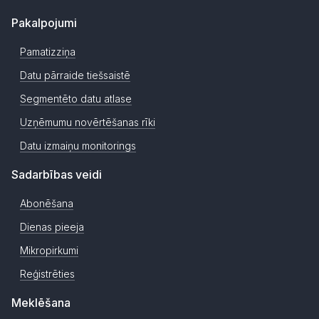
Pakalpojumi
Pamatizziņa
Datu pārraide tiešsaistē
Segmentēto datu atlase
Uzņēmumu novērtēšanas rīki
Datu izmaiņu monitorings
Sadarbības veidi
Abonēšana
Dienas pieeja
Mikropirkumi
Reģistrēties
Meklēšana