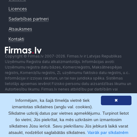
Licences
Sadarbības partneri
Atsauksmes
Kontakti
Copyright © Firmas.lv 2007-2026. Firmas.lv ir Latvijas Republikas
Uzņēmumu Reģistra datu atkalizmantotājs. Informācijas avoti:
Uzņēmumu reģistra datu bāzes, Komercreģistrs, Maksātnespējas
reģistrs, Komercķīlu reģistrs, ZL uzņēmumu faktisko datu reģistrs, u.c..
Informācijai ir izziņas raksturs, un tai nav juridiska spēka. Sistēmas
lietotājs apņemas ievērot Fizisko personu datu aizsardzības likumu un
Autortiesību likumu. Firmas.lv nenes atbildību par darbībām vai
lēmumiem, kas balstīti uz saņemto pakalpojumu. Lietotājam aizliegts
Informējam, ka šajā tīmekļa vietnē tiek
✖
izmantot jebkādas automatizētas sistēmas vai iekārtas (robotus)
piekļuvei sistēmai bez rakstiskas saskaņošanas ar Firmas.lv. Galvenā
izmantotas sīkdatnes (angļu val. cookies).
redaktore: Ingūna Pempere.
Sīkdatne uzkrāj datus par vietnes apmeklējumu. Turpinot lietot
Lietošanas noteikumi
Privātuma politika
Norēķini ar
šo vietni, Jūs piekrītat, ka mēs uzkrāsim un izmantosim
sīkdatnes Jūsu ierīcē. Savu piekrišanu Jūs jebkurā laikā varat
atsaukt, nodzēšot saglabātās sīkdatnes.
Vairāk par sīkdatnēm