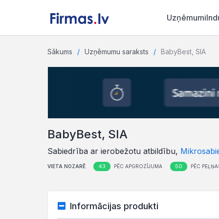
Uzņēmumi
Ind
Sākums
Uzņēmumu saraksts
BabyBest, SIA
BabyBest, SIA
Sabiedrība ar ierobežotu atbildību,
Mikrosabi
43
50
VIETA NOZARĒ
PĒC APGROZĪJUMA
PĒC PEĻŅA
Informācijas produkti