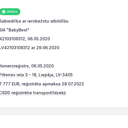
Aktīvs
Sabiedrība ar ierobežotu atbildību
SIA "BabyBest"
42103109312, 06.05.2020
LV42103109312 ar 29.06.2020
Komercreģistrs, 06.05.2020
Piltenes iela 3 – 18, Liepāja, LV-3405
7 777 EUR, reģistrēta apmaksa 28.07.2022
CSDD reģistrētie transportlīdzekļi