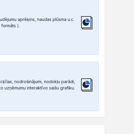
audējumu aprēķins, naudas plūsma u.c.
 formāts ).
ķīlas, nodrošinājumi, nodokļu parādi,
tīto uzņēmumu interaktīvo saišu grafiku.