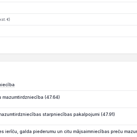
st. €)
niecība
tu mazumtirdzniecība (47.64)
mazumtirdzniecības starpniecības pakalpojumi (47.91)
s ierīču, galda piederumu un citu mājsaimniecības preču mazum