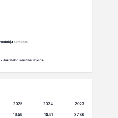
o nodokļu samaksu
 - Jāuzlabo saistību izpilde
2025
2024
2023
16.59
18.51
37.36