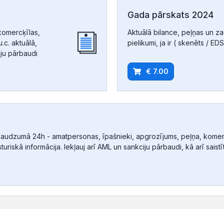
Gada pārskats 2024
komercķīlas,
Aktuālā bilance, peļņas un z
.c. aktuālā,
pielikumi, ja ir ( skenēts / EDS
iju pārbaudi
€ 7.00
audzumā 24h - amatpersonas, īpašnieki, apgrozījums, peļņa, komerc
sturiskā informācija. Iekļauj arī AML un sankciju pārbaudi, kā arī sais