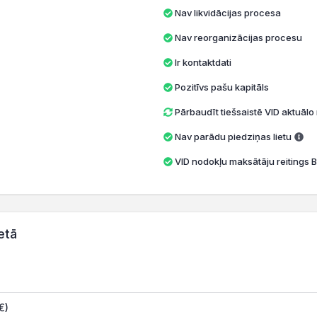
Nav likvidācijas procesa
Nav reorganizācijas procesu
Ir kontaktdati
Pozitīvs pašu kapitāls
Pārbaudīt tiešsaistē VID aktuāl
Nav parādu piedziņas lietu
VID nodokļu maksātāju reitings B
etā
€)