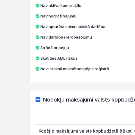
Nav aktīvu komercķīlu
Nav nodrošinājumu
Nav apturēta saimnieciskā darbība
Nav darbības ierobežojumu
Strādā ar peļņu
Skatīties AML riskus
Nav ieraksti maksātnespējas reģistrā
Nodokļu maksājumi valsts kopbudž
Kopējie maksājumi valsts kopbudžetā (tūkst. 