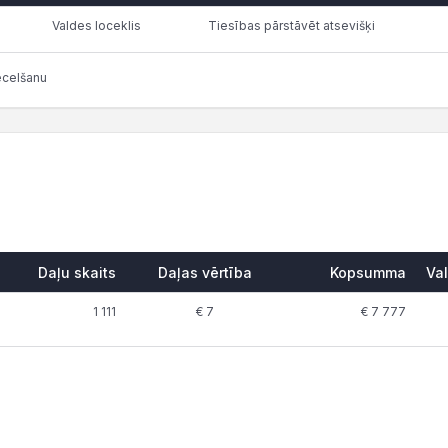
Valdes loceklis
Tiesības pārstāvēt atsevišķi
ecelšanu
Daļu skaits
Daļas vērtība
Kopsumma
Val
1 111
€ 7
€ 7 777