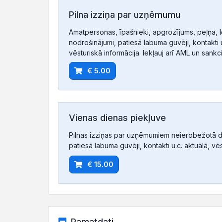
Pilna izziņa par uzņēmumu
Amatpersonas, īpašnieki, apgrozījums, peļņa, 
nodrošinājumi, patiesā labuma guvēji, kontakti u
vēsturiskā informācija. Iekļauj arī AML un sankc
€ 5.00
Vienas dienas piekļuve
Pilnas izziņas par uzņēmumiem neierobežotā d
patiesā labuma guvēji, kontakti u.c. aktuālā, vē
€ 15.00
Pamatdati