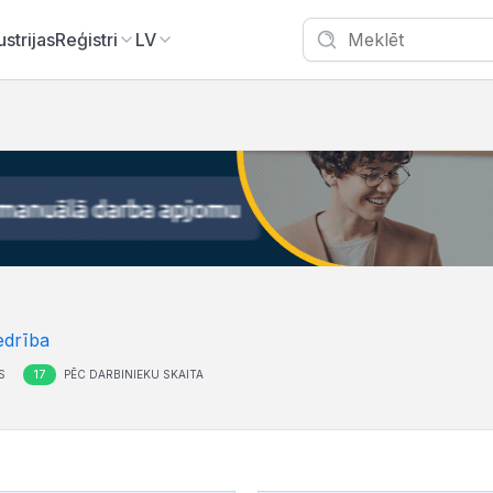
ustrijas
Reģistri
LV
edrība
17
S
PĒC DARBINIEKU SKAITA