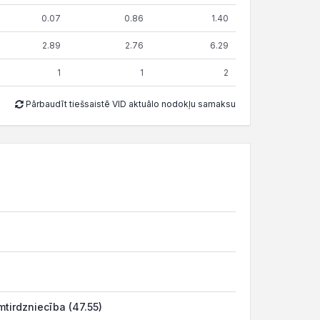
0.07
0.86
1.40
2.89
2.76
6.29
1
1
2
Pārbaudīt tiešsaistē VID aktuālo nodokļu samaksu
tirdzniecība (47.55)