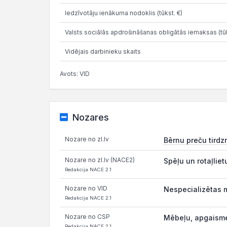
Iedzīvotāju ienākuma nodoklis (tūkst. €)
Valsts sociālās apdrošināšanas obligātās iemaksas (tūk
Vidējais darbinieku skaits
Avots: VID
Nozares
Nozare no zl.lv
Bērnu preču tirdz
Nozare no zl.lv (NACE2)
Spēļu un rotaļlie
Redakcija NACE 2.1
Nozare no VID
Nespecializētas 
Redakcija NACE 2.1
Nozare no CSP
Mēbeļu, apgaisme
Redakcija NACE 2.1