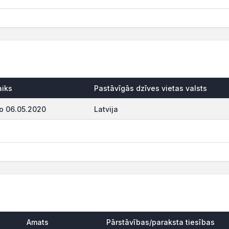
aiks
Pastāvīgās dzīves vietas valsts
o 06.05.2020
Latvija
Amats
Pārstāvības/paraksta tiesības