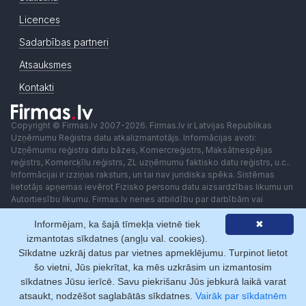
Licences
Sadarbības partneri
Atsauksmes
Kontakti
Copyright © Firmas.lv 2007-2026. Firmas.lv ir Latvijas Republikas
Uzņēmumu Reģistra datu atkalizmantotājs. Informācijas avoti:
Uzņēmumu reģistra datu bāzes, Komercreģistrs, Maksātnespējas
reģistrs, Komercķīlu reģistrs, ZL uzņēmumu faktisko datu reģistrs, u.c..
Informācijai ir izziņas raksturs, un tai nav juridiska spēka. Sistēmas
lietotājs apņemas ievērot Fizisko personu datu aizsardzības likumu un
Autortiesību likumu. Firmas.lv nenes atbildību par darbībām vai
lēmumiem, kas balstīti uz saņemto pakalpojumu. Lietotājam aizliegts
Informējam, ka šajā tīmekļa vietnē tiek
✖
izmantot jebkādas automatizētas sistēmas vai iekārtas (robotus)
piekļuvei sistēmai bez rakstiskas saskaņošanas ar Firmas.lv. Galvenā
izmantotas sīkdatnes (angļu val. cookies).
redaktore: Ingūna Pempere.
Sīkdatne uzkrāj datus par vietnes apmeklējumu. Turpinot lietot
Lietošanas noteikumi
Privātuma politika
Norēķini ar
šo vietni, Jūs piekrītat, ka mēs uzkrāsim un izmantosim
sīkdatnes Jūsu ierīcē. Savu piekrišanu Jūs jebkurā laikā varat
atsaukt, nodzēšot saglabātās sīkdatnes.
Vairāk par sīkdatnēm