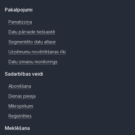
Pakalpojumi
Pamatizziņa
Datu pārraide tiešsaistē
Segmentēto datu atlase
Uzņēmumu novērtēšanas rīki
Datu izmaiņu monitorings
Sadarbības veidi
Abonēšana
Dienas pieeja
Mikropirkumi
Reģistrēties
Meklēšana