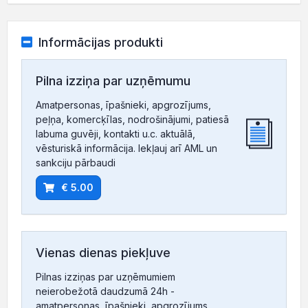
Informācijas produkti
Pilna izziņa par uzņēmumu
Amatpersonas, īpašnieki, apgrozījums,
peļņa, komercķīlas, nodrošinājumi, patiesā
labuma guvēji, kontakti u.c. aktuālā,
vēsturiskā informācija. Iekļauj arī AML un
sankciju pārbaudi
€ 5.00
Vienas dienas piekļuve
Pilnas izziņas par uzņēmumiem
neierobežotā daudzumā 24h -
amatpersonas, īpašnieki, apgrozījums,