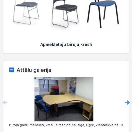
Apmeklētāju biroja krēsli
Attēlu galerija
Biroja galdi, mēbeles, krēsli, tirdzniecība Rīga, Ogre, Ziepniekkalns
Biroja