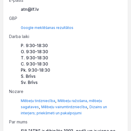
E-pasts
atn@lf.lv
GBP
Google meklēšanas rezultātos
Darba laiki
P. 9:30-18:30
O. 9:30-18:30
T. 9:30-18:30
C. 9:30-18:30
Pk. 9:30-18:30
S. Brīvs
Sv. Brīvs
Nozare
,
Mēbeļu tirdzniecība
Mēbeļu ražošana, mēbeļu
,
,
sagataves
Mēbeļu vairumtirdzniecība
Dizains un
interjers; priekšmeti un pakalpojumi
Par mums
SIA "ATN" ir dibināta 1993. gadā un ir viena no