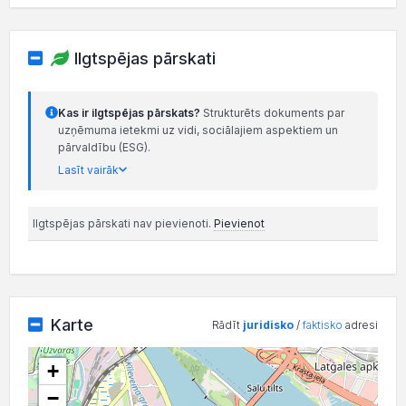
Ilgtspējas pārskati
Kas ir ilgtspējas pārskats?
Strukturēts dokuments par
uzņēmuma ietekmi uz vidi, sociālajiem aspektiem un
pārvaldību (ESG).
Lasīt vairāk
Ilgtspējas pārskati nav pievienoti.
Pievienot
Karte
Rādīt
juridisko
/
faktisko
adresi
+
−