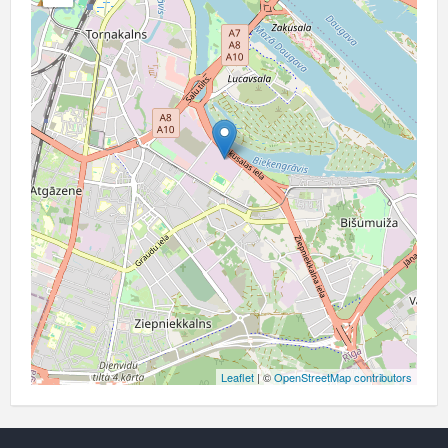
Leaflet
| ©
OpenStreetMap contributors