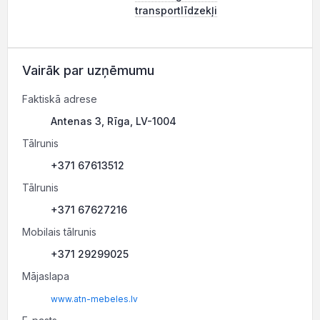
transportlīdzekļi
Vairāk par uzņēmumu
Faktiskā adrese
Antenas 3, Rīga, LV-1004
Tālrunis
+371 67613512
Tālrunis
+371 67627216
Mobilais tālrunis
+371 29299025
Mājaslapa
www.atn-mebeles.lv