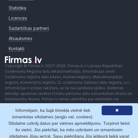
Statistika
Licences
Sadarbības partneri
Atsauksmes
Kontakti
Copyright © Firmas.lv 2007-2026. Firmas.lv ir Latvijas Republikas
Uzņēmumu Reģistra datu atkalizmantotājs. Informācijas avoti:
Uzņēmumu reģistra datu bāzes, Komercreģistrs, Maksātnespējas
reģistrs, Komercķīlu reģistrs, ZL uzņēmumu faktisko datu reģistrs, u.c..
Informācijai ir izziņas raksturs, un tai nav juridiska spēka. Sistēmas
lietotājs apņemas ievērot Fizisko personu datu aizsardzības likumu un
Autortiesību likumu. Firmas.lv nenes atbildību par darbībām vai
lēmumiem, kas balstīti uz saņemto pakalpojumu. Lietotājam aizliegts
Informējam, ka šajā tīmekļa vietnē tiek
✖
izmantot jebkādas automatizētas sistēmas vai iekārtas (robotus)
piekļuvei sistēmai bez rakstiskas saskaņošanas ar Firmas.lv. Galvenā
izmantotas sīkdatnes (angļu val. cookies).
redaktore: Ingūna Pempere.
Sīkdatne uzkrāj datus par vietnes apmeklējumu. Turpinot lietot
Lietošanas noteikumi
Privātuma politika
Norēķini ar
šo vietni, Jūs piekrītat, ka mēs uzkrāsim un izmantosim
sīkdatnes Jūsu ierīcē. Savu piekrišanu Jūs jebkurā laikā varat