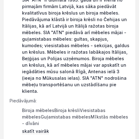
pirmajām firmām Latvijā, kas sāka piedāvāt
kvalitatīvus biroja krēslus un biroja mēbeles.
Piedāvājuma klāstā ir biroja krēsli no Čehijas un
Itālijas, kā arī Latvijā un Itālijā ražotas biroja
mēbeles. SIA "ATN" piedāvā arī mēbeles mājai -
guļamistabas mēbeles: gultas, skapjus,
kumodes; viesistabas mēbeles - sekcijas, galdus
un krēslus. Mēbeles ir ražotas labākajos Itālijas,
Beļģijas un Polijas uzņēmumos. Biroja mēbeles
un krēslus, kā arī mēbeles mājai var apskatīt un
iegādāties mūsu salonā Rīgā, Antenas ielā 3
(ieeja no Mūkusalas ielas). SIA "ATN" nodrošina
mēbeļu transportēšanu un uzstādīšanu pie
klienta.
Piedāvājumā:
Biroja mēbelesBiroja krēsliViesistabas
mēbelesGuļamistabas mēbelesMīkstās mēbeles
- dīvāni
skatīt vairāk