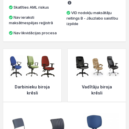
Skatīties AML riskus
VID nodokļu maksātāju
Nav ieraksti
reitings B - Jāuzlabo saistību
maksātnespējas reģistrā
izpilde
Nav likvidācijas procesa
Darbinieku biroja
Vadītāju biroja
krēsli
krēsli