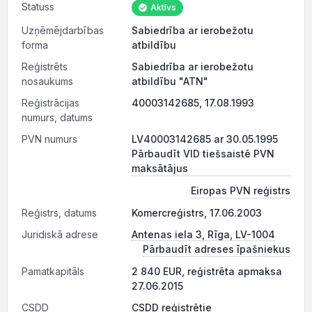
Statuss
Aktīvs
Uzņēmējdarbības
Sabiedrība ar ierobežotu
forma
atbildību
Reģistrēts
Sabiedrība ar ierobežotu
nosaukums
atbildību "ATN"
Reģistrācijas
40003142685, 17.08.1993
numurs, datums
PVN numurs
LV40003142685 ar 30.05.1995
Pārbaudīt VID tiešsaistē PVN
maksātājus
Eiropas PVN reģistrs
Reģistrs, datums
Komercreģistrs, 17.06.2003
Juridiskā adrese
Antenas iela 3, Rīga, LV-1004
Pārbaudīt adreses īpašniekus
Pamatkapitāls
2 840 EUR, reģistrēta apmaksa
27.06.2015
CSDD
CSDD reģistrētie