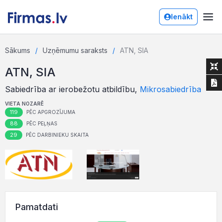
Ienākt
Sākums
Uzņēmumu saraksts
ATN, SIA
ATN, SIA
Sabiedrība ar ierobežotu atbildību,
Mikrosabiedrība
VIETA NOZARĒ
119
PĒC APGROZĪJUMA
88
PĒC PEĻŅAS
29
PĒC DARBINIEKU SKAITA
Pamatdati