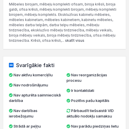
Mēbeles birojam, mēbeļu komplekti ofisam, biroja krēsli, biroja
galdi, ofisa krēsli, mēbeļu komplekti birojam, mēbeļu komplekti
birojiem, mēbeļu komplekts. Ekskluzīvas kabinetu mēbeles,
mēbeles kabinetam, mēbeles kabinetiem, kabinetu mēbeles,
mēbeles darba telpām, darba telpu mēbeles, mēbeļu
tirdzniecība, ekskluzīvo mēbeļu tirdzniecība, mēbeļu veikals,
biroja mēbeļu veikals, biroja mēbeļu tirdzniecība, ofisa mēbeļu
tirdzniecība. Krēsli, ofisa krēsli,...
skatīt visus
Svarīgākie fakti
Nav aktīvu komercķīlu
Nav reorganizācijas
procesu
Nav nodrošinājumu
Ir kontaktdati
Nav apturēta saimnieciskā
darbība
Pozitīvs pašu kapitāls
Nav darbības
Pārbaudīt tiešsaistē VID
ierobežojumu
aktuālo nodokļu samaksu
Strādā ar peļņu
Nav parādu piedziņas lietu