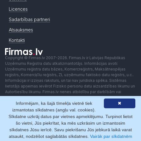
Licences
Sadarbības partneri
Atsauksmes
Kontakti
Copyright © Firmas.lv 2007-2026. Firmas.lv ir Latvijas Republikas
Uzņēmumu Reģistra datu atkalizmantotājs. Informācijas avoti:
Uzņēmumu reģistra datu bāzes, Komercreģistrs, Maksātnespējas
reģistrs, Komercķīlu reģistrs, ZL uzņēmumu faktisko datu reģistrs, u.c..
Informācijai ir izziņas raksturs, un tai nav juridiska spēka. Sistēmas
lietotājs apņemas ievērot Fizisko personu datu aizsardzības likumu un
Autortiesību likumu. Firmas.lv nenes atbildību par darbībām vai
lēmumiem, kas balstīti uz saņemto pakalpojumu. Lietotājam aizliegts
Informējam, ka šajā tīmekļa vietnē tiek
✖
izmantot jebkādas automatizētas sistēmas vai iekārtas (robotus)
piekļuvei sistēmai bez rakstiskas saskaņošanas ar Firmas.lv. Galvenā
izmantotas sīkdatnes (angļu val. cookies).
redaktore: Ingūna Pempere.
Sīkdatne uzkrāj datus par vietnes apmeklējumu. Turpinot lietot
Lietošanas noteikumi
Privātuma politika
Norēķini ar
šo vietni, Jūs piekrītat, ka mēs uzkrāsim un izmantosim
sīkdatnes Jūsu ierīcē. Savu piekrišanu Jūs jebkurā laikā varat
atsaukt, nodzēšot saglabātās sīkdatnes.
Vairāk par sīkdatnēm