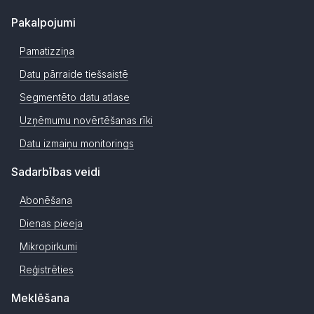
Pakalpojumi
Pamatizziņa
Datu pārraide tiešsaistē
Segmentēto datu atlase
Uzņēmumu novērtēšanas rīki
Datu izmaiņu monitorings
Sadarbības veidi
Abonēšana
Dienas pieeja
Mikropirkumi
Reģistrēties
Meklēšana