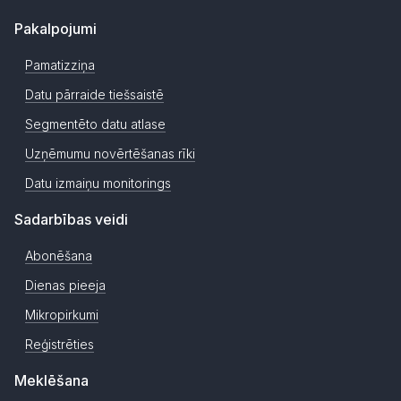
Pakalpojumi
Pamatizziņa
Datu pārraide tiešsaistē
Segmentēto datu atlase
Uzņēmumu novērtēšanas rīki
Datu izmaiņu monitorings
Sadarbības veidi
Abonēšana
Dienas pieeja
Mikropirkumi
Reģistrēties
Meklēšana