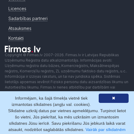
Licences
Sadarbības partneri
Atsauksmes
Kontakti
Copyright © Firmas.lv 2007-2026. Firmas.lv ir Latvijas Republikas
Uzņēmumu Reģistra datu atkalizmantotājs. Informācijas avoti:
Uzņēmumu reģistra datu bāzes, Komercreģistrs, Maksātnespējas
reģistrs, Komercķīlu reģistrs, ZL uzņēmumu faktisko datu reģistrs, u.c..
Informācijai ir izziņas raksturs, un tai nav juridiska spēka. Sistēmas
lietotājs apņemas ievērot Fizisko personu datu aizsardzības likumu un
Autortiesību likumu. Firmas.lv nenes atbildību par darbībām vai
lēmumiem, kas balstīti uz saņemto pakalpojumu. Lietotājam aizliegts
Informējam, ka šajā tīmekļa vietnē tiek
✖
izmantot jebkādas automatizētas sistēmas vai iekārtas (robotus)
piekļuvei sistēmai bez rakstiskas saskaņošanas ar Firmas.lv. Galvenā
izmantotas sīkdatnes (angļu val. cookies).
redaktore: Ingūna Pempere.
Sīkdatne uzkrāj datus par vietnes apmeklējumu. Turpinot lietot
Lietošanas noteikumi
Privātuma politika
Norēķini ar
šo vietni, Jūs piekrītat, ka mēs uzkrāsim un izmantosim
sīkdatnes Jūsu ierīcē. Savu piekrišanu Jūs jebkurā laikā varat
atsaukt, nodzēšot saglabātās sīkdatnes.
Vairāk par sīkdatnēm