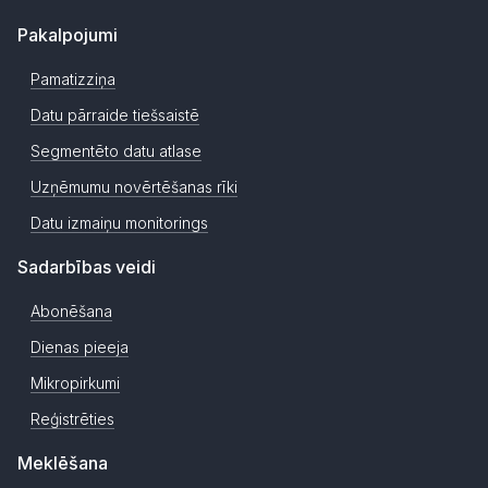
Pakalpojumi
Pamatizziņa
Datu pārraide tiešsaistē
Segmentēto datu atlase
Uzņēmumu novērtēšanas rīki
Datu izmaiņu monitorings
Sadarbības veidi
Abonēšana
Dienas pieeja
Mikropirkumi
Reģistrēties
Meklēšana