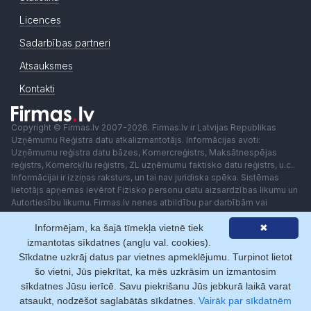
Licences
Sadarbības partneri
Atsauksmes
Kontakti
Copyright © Firmas.lv 2007-2026. Firmas.lv ir Latvijas Republikas
Uzņēmumu Reģistra datu atkalizmantotājs. Informācijas avoti:
Uzņēmumu reģistra datu bāzes, Komercreģistrs, Maksātnespējas
reģistrs, Komercķīlu reģistrs, ZL uzņēmumu faktisko datu reģistrs, u.c..
Informācijai ir izziņas raksturs, un tai nav juridiska spēka. Sistēmas
lietotājs apņemas ievērot Fizisko personu datu aizsardzības likumu un
Autortiesību likumu. Firmas.lv nenes atbildību par darbībām vai
lēmumiem, kas balstīti uz saņemto pakalpojumu. Lietotājam aizliegts
Informējam, ka šajā tīmekļa vietnē tiek
✖
izmantot jebkādas automatizētas sistēmas vai iekārtas (robotus)
piekļuvei sistēmai bez rakstiskas saskaņošanas ar Firmas.lv. Galvenā
izmantotas sīkdatnes (angļu val. cookies).
redaktore: Ingūna Pempere.
Sīkdatne uzkrāj datus par vietnes apmeklējumu. Turpinot lietot
Lietošanas noteikumi
Privātuma politika
Norēķini ar
šo vietni, Jūs piekrītat, ka mēs uzkrāsim un izmantosim
sīkdatnes Jūsu ierīcē. Savu piekrišanu Jūs jebkurā laikā varat
atsaukt, nodzēšot saglabātās sīkdatnes.
Vairāk par sīkdatnēm