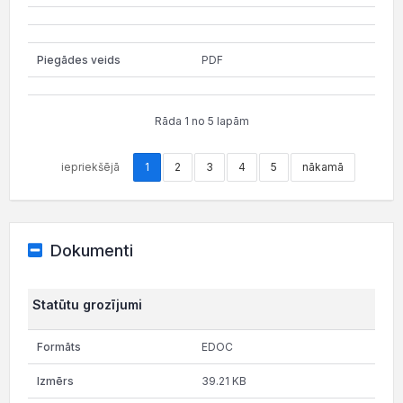
PDF
Rāda 1 no 5 lapām
iepriekšējā
1
2
3
4
5
nākamā
Dokumenti
Statūtu grozījumi
EDOC
39.21 KB