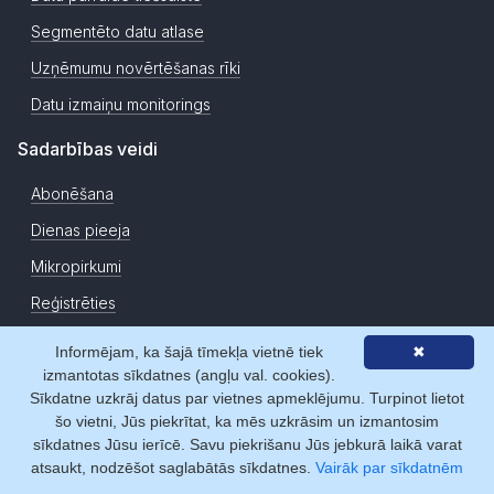
Segmentēto datu atlase
Uzņēmumu novērtēšanas rīki
Datu izmaiņu monitorings
Sadarbības veidi
Abonēšana
Dienas pieeja
Mikropirkumi
Reģistrēties
Meklēšana
Informējam, ka šajā tīmekļa vietnē tiek
✖
izmantotas sīkdatnes (angļu val. cookies).
Uzņēmumi
Sīkdatne uzkrāj datus par vietnes apmeklējumu. Turpinot lietot
šo vietni, Jūs piekrītat, ka mēs uzkrāsim un izmantosim
Personas
sīkdatnes Jūsu ierīcē. Savu piekrišanu Jūs jebkurā laikā varat
Adreses
atsaukt, nodzēšot saglabātās sīkdatnes.
Vairāk par sīkdatnēm