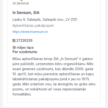
In Sensum, SIA
Lauku 9, Salaspils, Salaspils nov., LV-2121
Apbedīšanas pakalpojumi
https://www.insensum.lv/
27226226
mājas lapa
Par uzņēmumu
Mūsu apbedīšanas birojs SIA „In Sensum“ ir gatavs
jums palīdzēt, uzņemoties bēru organizēšanu. Mēs
esam ģimenes uzņēmums, kas dibināts 2006. gada
10. aprīlī, bet mūsu pieredze apbedīšanas un kapu
labiekārtošanas pakalpojumu jomā ir jau no 1975.
gada. Mēs izdarīsim visu, lai atvieglotu šo grūto sēru
posmu, un nokārtosim arī visas nepieciešamās
formalitātes.