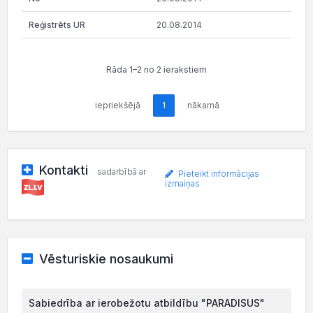
20.08.2014
Rāda 1–2 no 2 ierakstiem
iepriekšējā
1
nākamā
Kontakti
sadarbībā ar
Pieteikt informācijas
izmaiņas
Vēsturiskie nosaukumi
Sabiedrība ar ierobežotu atbildību "PARADISUS"