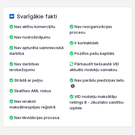
Svarīgākie fakti
Nav aktīvu komercķīlu
Nav reorganizācijas
procesu
Nav nodrošinājumu
Ir kontaktdati
Nav apturēta saimnieciskā
darbība
Pozitīvs pašu kapitāls
Nav darbības
Pārbaudīt tiešsaistē VID
ierobežojumu
aktuālo nodokļu samaksu
Strādā ar peļņu
Nav parādu piedziņas lietu
Skatīties AML riskus
VID nodokļu maksātāju
Nav ieraksti
reitings B - Jāuzlabo saistību
maksātnespējas reģistrā
izpilde
Nav likvidācijas procesa