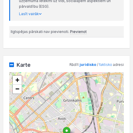
uzņēmuma ietekmi uz vidi, sociālajiem aspektiem un
pārvaldību (ESG).
Lasīt vairāk
Ilgtspējas pārskati nav pievienoti.
Pievienot
Karte
Rādīt
juridisko
/
faktisko
adresi
+
−