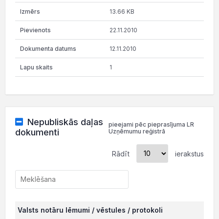
13.66 KB
22.11.2010
12.11.2010
1
Nepubliskās daļas
pieejami pēc pieprasījuma LR
dokumenti
Uzņēmumu reģistrā
Rādīt
ierakstus
Valsts notāru lēmumi / vēstules / protokoli