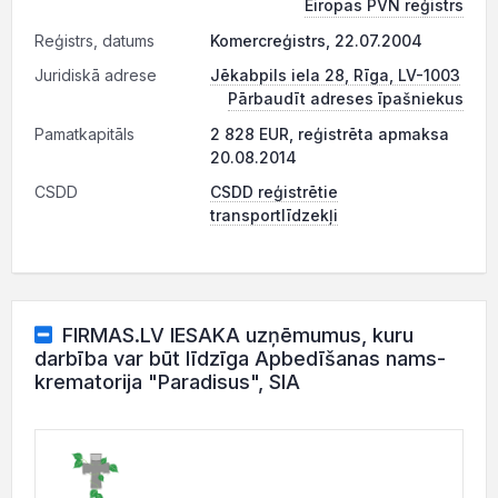
Eiropas PVN reģistrs
Reģistrs, datums
Komercreģistrs, 22.07.2004
Juridiskā adrese
Jēkabpils iela 28, Rīga, LV-1003
Pārbaudīt adreses īpašniekus
Pamatkapitāls
2 828 EUR, reģistrēta apmaksa
20.08.2014
CSDD
CSDD reģistrētie
transportlīdzekļi
FIRMAS.LV IESAKA uzņēmumus, kuru
darbība var būt līdzīga Apbedīšanas nams-
krematorija "Paradisus", SIA