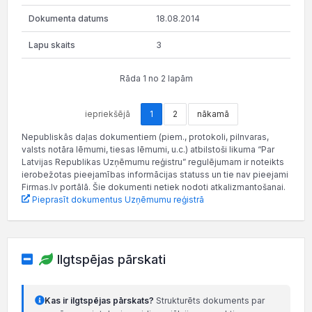
18.08.2014
3
Rāda 1 no 2 lapām
iepriekšējā
1
2
nākamā
Nepubliskās daļas dokumentiem (piem., protokoli, pilnvaras,
valsts notāra lēmumi, tiesas lēmumi, u.c.) atbilstoši likuma “Par
Latvijas Republikas Uzņēmumu reģistru” regulējumam ir noteikts
ierobežotas pieejamības informācijas statuss un tie nav pieejami
Firmas.lv portālā. Šie dokumenti netiek nodoti atkalizmantošanai.
Pieprasīt dokumentus Uzņēmumu reģistrā
Ilgtspējas pārskati
Kas ir ilgtspējas pārskats?
Strukturēts dokuments par