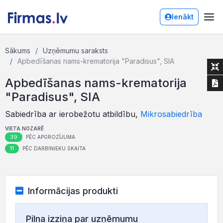
Ienākt
Sākums
Uzņēmumu saraksts
Apbedīšanas nams-krematorija "Paradisus", SIA
Apbedīšanas nams-krematorija
"Paradisus", SIA
Sabiedrība ar ierobežotu atbildību,
Mikrosabiedrība
VIETA NOZARĒ
39
PĒC APGROZĪJUMA
11
PĒC DARBINIEKU SKAITA
Informācijas produkti
Pilna izziņa par uzņēmumu