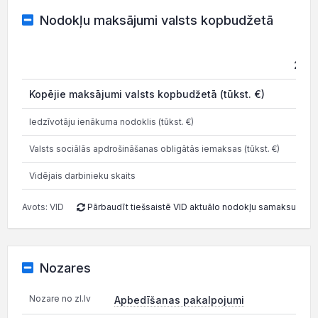
Nodokļu maksājumi valsts kopbudžetā
202
Kopējie maksājumi valsts kopbudžetā (tūkst. €)
3
Iedzīvotāju ienākuma nodoklis (tūkst. €)
4.7
Valsts sociālās apdrošināšanas obligātās iemaksas (tūkst. €)
12.1
Vidējais darbinieku skaits
Avots: VID
Pārbaudīt tiešsaistē VID aktuālo nodokļu samaksu
Nozares
Nozare no zl.lv
Apbedīšanas pakalpojumi